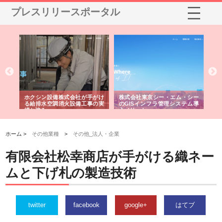
プレスリリースポータル
る舗
ホクシン設備株式会社が手がけ
株式会社東京シー・エム・シー
株
る給排水空調消火設備工事の実
のGISインフラ管理システム導
か
績と強み
入メリット
由
ホーム >
その他業種
>
その他_法人・企業
有限会社松幸商店が手がける織ネー
ムと下げ札の製造技術
twitter
facebook
google+
はてブ