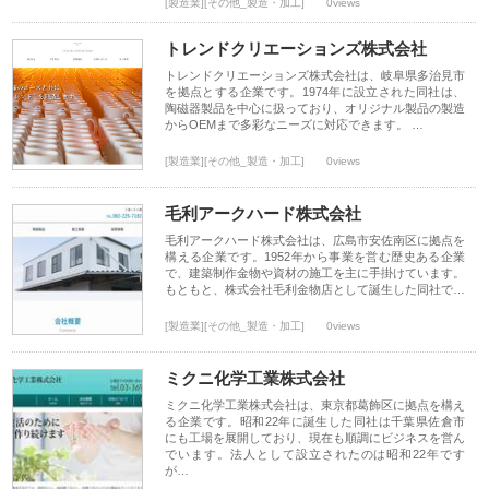
[製造業][その他_製造・加工]
0views
トレンドクリエーションズ株式会社
トレンドクリエーションズ株式会社は、岐阜県多治見市
を拠点とする企業です。1974年に設立された同社は、
陶磁器製品を中心に扱っており、オリジナル製品の製造
からOEMまで多彩なニーズに対応できます。 …
[製造業][その他_製造・加工]
0views
毛利アークハード株式会社
毛利アークハード株式会社は、広島市安佐南区に拠点を
構える企業です。1952年から事業を営む歴史ある企業
で、建築制作金物や資材の施工を主に手掛けています。
もともと、株式会社毛利金物店として誕生した同社で…
[製造業][その他_製造・加工]
0views
ミクニ化学工業株式会社
ミクニ化学工業株式会社は、東京都葛飾区に拠点を構え
る企業です。昭和22年に誕生した同社は千葉県佐倉市
にも工場を展開しており、現在も順調にビジネスを営ん
でいます。法人として設立されたのは昭和22年です
が…