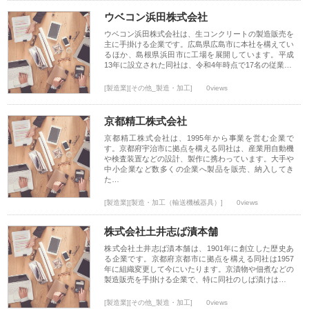
ウベコン浜田株式会社
ウベコン浜田株式会社は、生コンクリートの製造販売を
主に手掛ける企業です。広島県広島市に本社を構えてい
るほか、島根県浜田市に工場を展開しています。平成
13年に設立された同社は、令和4年時点で17名の従業…
[製造業][その他_製造・加工]
0views
京都精工株式会社
京都精工株式会社は、1995年から事業を営む企業で
す。京都府宇治市に拠点を構える同社は、産業用自動機
や検査装置などの設計、製作に携わっています。大手や
中小企業など数多くの企業へ製品を販売、納入してき
た…
[製造業][製造・加工（輸送機械器具）]
0views
株式会社土井志ば漬本舗
株式会社土井志ば漬本舗は、1901年に創立した歴史あ
る企業です。京都府京都市に拠点を構える同社は1957
年に組織変更して今にいたります。京漬物や佃煮などの
製造販売を手掛ける企業で、特に同社のしば漬けは…
[製造業][その他_製造・加工]
0views