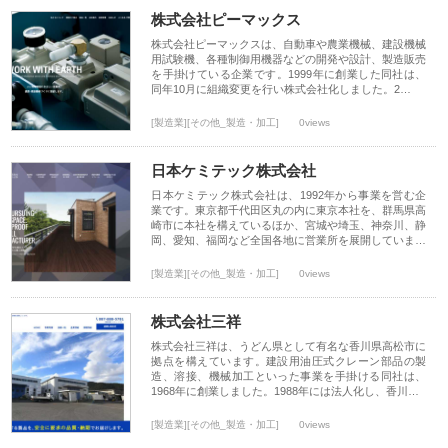
株式会社ピーマックス
株式会社ピーマックスは、自動車や農業機械、建設機械
用試験機、各種制御用機器などの開発や設計、製造販売
を手掛けている企業です。1999年に創業した同社は、
同年10月に組織変更を行い株式会社化しました。2…
[製造業][その他_製造・加工]
0views
日本ケミテック株式会社
日本ケミテック株式会社は、1992年から事業を営む企
業です。東京都千代田区丸の内に東京本社を、群馬県高
崎市に本社を構えているほか、宮城や埼玉、神奈川、静
岡、愛知、福岡など全国各地に営業所を展開していま…
[製造業][その他_製造・加工]
0views
株式会社三祥
株式会社三祥は、うどん県として有名な香川県高松市に
拠点を構えています。建設用油圧式クレーン部品の製
造、溶接、機械加工といった事業を手掛ける同社は、
1968年に創業しました。1988年には法人化し、香川…
[製造業][その他_製造・加工]
0views