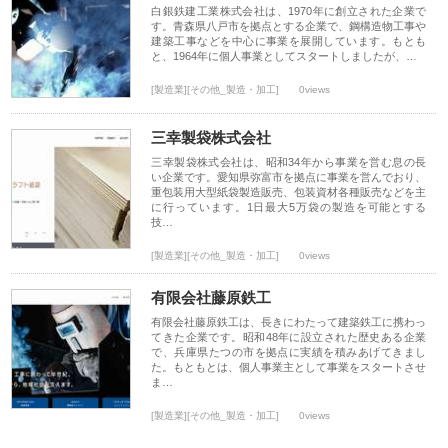
白銀鉄建工業株式会社は、1970年に創立された企業で
す。青森県八戸市を拠点とする企業で、鋼構造物工事や
建築工事などを中心に事業を展開しています。もとも
と、1964年に個人事業としてスタートしましたが、…
[製造業][その他_製造・加工]
0views
三幸製袋株式会社
三幸製袋株式会社は、昭和34年から事業を営む息の長
い企業です。愛知県弥富市を拠点に事業を営んでおり、
重包装用大型紙袋製造販売、包装資材各種販売などを主
に行っています。1日最大5万袋の製造を可能とする
技…
[製造業][その他_製造・加工]
0views
有限会社藤原鉄工
有限会社藤原鉄工は、長きにわたって建築鉄工に携わっ
てきた企業です。昭和48年に設立された歴史ある企業
で、兵庫県たつの市を拠点に実績を積みあげてきまし
た。もともとは、個人事業主として事業をスタートさせ
ま…
[製造業][その他_製造・加工]
0views