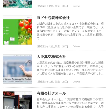
[製造業][その他_製造・加工]
0views
ヨドヤ包装株式会社
大阪府大阪市に拠点を構えるヨドヤ包装株式会社は、昭
和38年に設立された息の長い企業です。現在では、大
阪市内に総合センターや第二センターを展開するほか、
北海道や東京、福岡などの主要都市にも支店を展開し
て…
[製造業][その他_製造・加工]
0views
大亜真空株式会社
大亜真空株式会社は、真空機器や真空計測器などの製造
やメンテナンスに携わっている企業です。1931年から
真空技術に関わる事業を続けており、多彩な分野のニー
ズに応えてきた実績があります。千葉県八千代市に本…
[製造業][その他_製造・加工]
0views
有限会社クオール
有限会社クオールは、千葉県市原市で機械加工や管工
事、機械器具設置事業などを手掛けている企業です。昭
和41年に事業をスタートさせた歴史ある企業で、大手