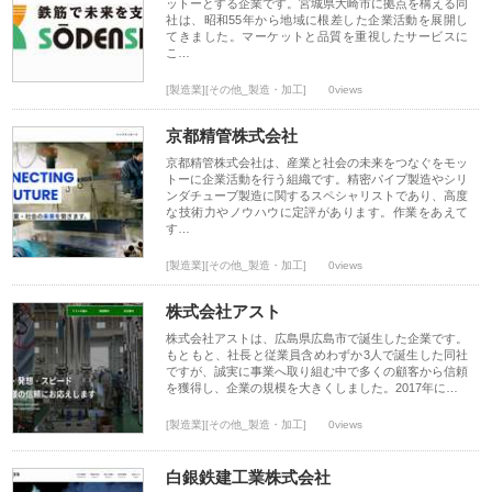
ットーとする企業です。宮城県大崎市に拠点を構える同
社は、昭和55年から地域に根差した企業活動を展開し
てきました。マーケットと品質を重視したサービスに
こ…
[製造業][その他_製造・加工]
0views
京都精管株式会社
京都精管株式会社は、産業と社会の未来をつなぐをモッ
トーに企業活動を行う組織です。精密パイプ製造やシリ
ンダチューブ製造に関するスペシャリストであり、高度
な技術力やノウハウに定評があります。作業をあえて
す…
[製造業][その他_製造・加工]
0views
株式会社アスト
株式会社アストは、広島県広島市で誕生した企業です。
もともと、社長と従業員含めわずか3人で誕生した同社
ですが、誠実に事業へ取り組む中で多くの顧客から信頼
を獲得し、企業の規模を大きくしました。2017年に…
[製造業][その他_製造・加工]
0views
白銀鉄建工業株式会社