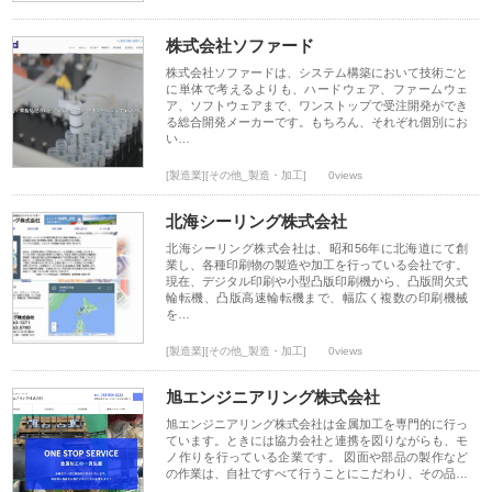
株式会社ソファード
株式会社ソファードは、システム構築において技術ごと
に単体で考えるよりも、ハードウェア、ファームウェ
ア、ソフトウェアまで、ワンストップで受注開発ができ
る総合開発メーカーです。もちろん、それぞれ個別にお
い…
[製造業][その他_製造・加工]
0views
北海シーリング株式会社
北海シーリング株式会社は、昭和56年に北海道にて創
業し、各種印刷物の製造や加工を行っている会社です。
現在、デジタル印刷や小型凸版印刷機から、凸版間欠式
輪転機、凸版高速輪転機まで、幅広く複数の印刷機械
を…
[製造業][その他_製造・加工]
0views
旭エンジニアリング株式会社
旭エンジニアリング株式会社は金属加工を専門的に行っ
ています。ときには協力会社と連携を図りながらも、モ
ノ作りを行っている企業です。 図面や部品の製作など
の作業は、自社ですべて行うことにこだわり、その品…