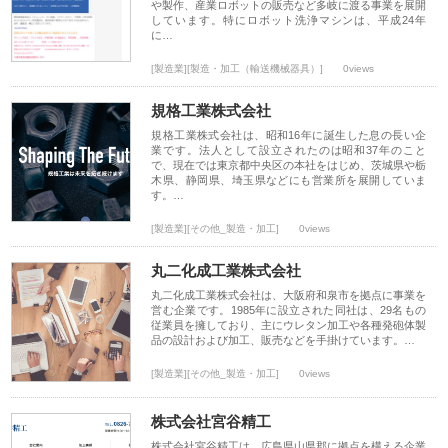
や製作、産業ロボットの販売など多岐に渡る事業を展開
しています。特にロボット洗浄マシンは、平成24年
に…
[製造業][製造・加工（輸送機械器具）]
0views
規格工業株式会社
規格工業株式会社は、昭和16年に誕生した息の長い企
業です。法人として設立されたのは昭和37年のこと
で、現在では東京都中央区の本社をはじめ、茨城県や栃
木県、静岡県、埼玉県などにも営業所を展開していま
す。…
[製造業][その他_製造・加工]
0views
丸二化成工業株式会社
丸二化成工業株式会社は、大阪府和泉市を拠点に事業を
営む企業です。1985年に設立された同社は、29名もの
従業員を擁しており、主にウレタン加工や各種発砲体製
品の設計および加工、販売などを手掛けています。…
[製造業][その他_製造・加工]
0views
株式会社宮谷精工
株式会社宮谷精工は、広島県山県郡に拠点を構える企業