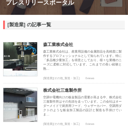
プレスリリースポータル
[製造業] の記事一覧
森工業株式会社
森工業株式会社は、産業用設備の金属部品を高精度に製
作するプロフェッショナルとして知られています。特に
「多品種少量加工」を得意としており、様々な業種のニ
ーズに柔軟に対応しています。これまでの長い経験と
熟…
[製造業][その他_製造・加工]
0views
株式会社三進製作所
空調や電機向けの板金製品の需要が高まる中、株式会社
三進製作所はその先頭を走っています。この会社はオー
ダーメイドで厨房用フード、ウェザーカバー、空調用ダ
クトのような板金加工製品の設計と製造を手掛けてい
ま…
[製造業][その他_製造・加工]
0views