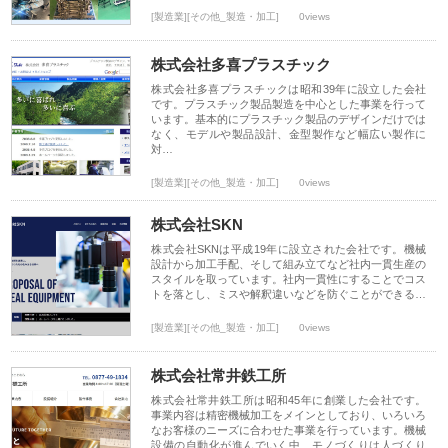
[製造業][その他_製造・加工]
0views
株式会社多喜プラスチック
株式会社多喜プラスチックは昭和39年に設立した会社
です。プラスチック製品製造を中心とした事業を行って
います。基本的にプラスチック製品のデザインだけでは
なく、モデルや製品設計、金型製作など幅広い製作に
対…
[製造業][その他_製造・加工]
0views
株式会社SKN
株式会社SKNは平成19年に設立された会社です。機械
設計から加工手配、そして組み立てなど社内一貫生産の
スタイルを取っています。社内一貫性にすることでコス
トを落とし、ミスや解釈違いなどを防ぐことができる…
[製造業][その他_製造・加工]
0views
株式会社常井鉄工所
株式会社常井鉄工所は昭和45年に創業した会社です。
事業内容は精密機械加工をメインとしており、いろいろ
なお客様のニーズに合わせた事業を行っています。機械
設備の自動化が進んでいく中、モノづくりは人づくり