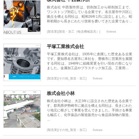
株式会社 中西製作所は、切削加工から研削加工まで、
ワンストップ対応している企業です。名古屋市中川区に
拠点を構える同社は、昭和26年1月に設立しました。昭
和初期から長きにわたり技術を磨いてきた企業であり…
[製造業][製造・加工（輸送機械器具）]
0views
平塚工業株式会社
平塚工業株式会社は、1935年に創業した歴史ある企業
です。愛知県名古屋市に本社を、豊橋市に営業所を展開
する同社は、1948年に組織変更を行い現在の形になり
ました。金属加工品やプラスチック加工品、工業用…
[製造業][その他_製造・加工]
0views
株式会社小林
株式会社小林は、大正3年に設立された歴史ある企業で
す。群馬県伊勢崎市に拠点を構える同社は、長きにわた
り地元に根ざして事業を営んできました。手掛ける事業
も幅広く、化学薬品の製造販売から食品添加物の製造、
…
[製造業][その他_製造・加工]
0views