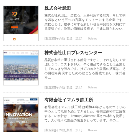
株式会社武田
株式会社武田は、柔軟心、人を利用する能力、そして朝
令暮改という三つの言葉をモットーにする企業です。
柔軟心とは、物事に対する新しい視点や発想を大切にす
る姿勢です。物事の価値は多様で、用途に限られない…
[製造業][その他_製造・加工]
0views
株式会社山口プレスセンター
品質は非常に重視される部分ですから、それを厳しく管
理しつつ、コストを抑え、早く納品できることは企業と
しての大きな強みです。技術の向上と設備の拡充は、そ
の目標を実現するための鍵となる要素であり、株式会
社…
[製造業][その他_製造・加工]
0views
有限会社イマムラ鉄工所
有限会社イマムラ鉄工所 は昭和43年からものづくりの
中心として活動を続けてきました。香川県高松市に所在
するこの会社は、1mmから50mmの厚さの材料を使用し
て、大小様々な部品の製造を行っています。その…
[製造業][その他_製造・加工]
0views