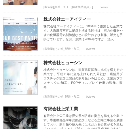
[製造業][製造・加工（輸送機械器具）]
0views
株式会社エーアイティー
株式会社エーアイティーは、2004年に創業した企業で
す。大阪府泉南市に拠点を構える同社は、省力化機器や
省力化機器電気制御盤などの設計および製作、販売を手
掛けています。なお、創業は2004年ですが、法人…
[製造業][その他_製造・加工]
0views
株式会社ヒョーシン
株式会社ヒョーシンは、滋賀県長浜市に拠点を構える企
業です。平成11年に立ち上げられた同社は、店舗用プ
ラスチック板加工製品の取り扱いをはじめ、工業用プラ
スチックの加工、POPディスプレイ什器の製作、販
売…
[製造業][その他_製造・加工]
0views
有限会社上栄工業
有限会社上栄工業は愛知県刈谷市に拠点を構える企業で
す。専用機部品や単品部品加工などを主軸に事業を展開
しており、取引先や納入先には名だたる企業が名を連ね
ています。法人として設立したのは平成2年ですが、