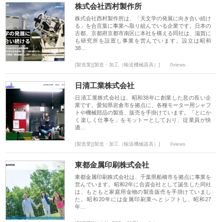
株式会社西村製作所
株式会社西村製作所は、「天文学の発展に向き合い続け
る」を合言葉に事業へ取り組んでいる企業です。日本の
古都、京都府京都市南区に本社を構える同社は、滋賀に
も研究所を設置し事業を営んでいます。設立は昭和
38…
[製造業][製造・加工（輸送機械器具）]
0views
日清工業株式会社
日清工業株式会社は、昭和38年に創業した息の長い企
業です。愛知県岩倉市を拠点に、各種モーター用シャフ
トや機械部品の製造、販売を手掛けています。「とにか
く楽しく仕事を」をモットーとしており、従業員が快
適…
[製造業][製造・加工（輸送機械器具）]
0views
東都金属印刷株式会社
東都金属印刷株式会社は、千葉県船橋市を拠点に事業を
営んでいます。昭和2年に合資会社として誕生した同社
は、もともと家庭用金物の製造販売を手掛けていまし
た。昭和20年には金属印刷業へとシフトし、昭和27
年…