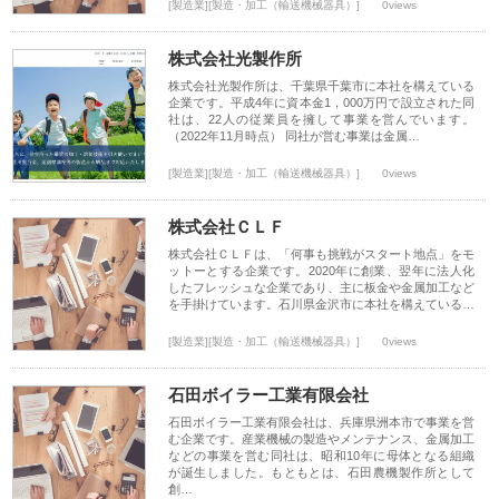
[製造業][製造・加工（輸送機械器具）]
0views
株式会社光製作所
株式会社光製作所は、千葉県千葉市に本社を構えている
企業です。平成4年に資本金1，000万円で設立された同
社は、22人の従業員を擁して事業を営んでいます。
（2022年11月時点） 同社が営む事業は金属…
[製造業][製造・加工（輸送機械器具）]
0views
株式会社ＣＬＦ
株式会社ＣＬＦは、「何事も挑戦がスタート地点」をモ
ットーとする企業です。2020年に創業、翌年に法人化
したフレッシュな企業であり、主に板金や金属加工など
を手掛けています。石川県金沢市に本社を構えている…
[製造業][製造・加工（輸送機械器具）]
0views
石田ボイラー工業有限会社
石田ボイラー工業有限会社は、兵庫県洲本市で事業を営
む企業です。産業機械の製造やメンテナンス、金属加工
などの事業を営む同社は、昭和10年に母体となる組織
が誕生しました。もともとは、石田農機製作所として
創…