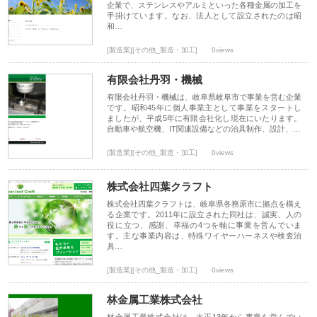
企業で、ステンレスやアルミといった各種金属の加工を
手掛けています。なお、法人として設立されたのは昭
和…
[製造業][その他_製造・加工]
0views
有限会社丹羽・機械
有限会社丹羽・機械は、岐阜県岐阜市で事業を営む企業
です。昭和45年に個人事業主として事業をスタートし
ましたが、平成5年に有限会社化し現在にいたります。
自動車や航空機、IT関連設備などの治具制作、設計、…
[製造業][その他_製造・加工]
0views
株式会社四葉クラフト
株式会社四葉クラフトは、岐阜県各務原市に拠点を構え
る企業です。2011年に設立された同社は、誠実、人の
役に立つ、感謝、幸福の4つを軸に事業を営んでいま
す。主な事業内容は、特殊ワイヤーハーネスや検査治
具…
[製造業][その他_製造・加工]
0views
林金属工業株式会社