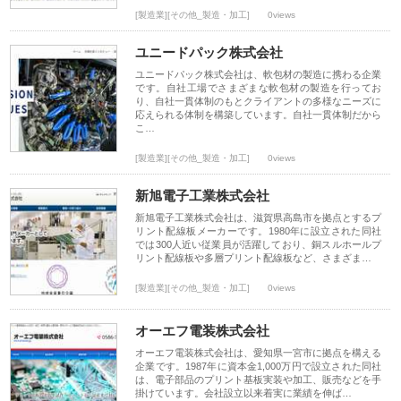
[製造業][その他_製造・加工]
0views
ユニードパック株式会社
ユニードパック株式会社は、軟包材の製造に携わる企業
です。自社工場でさまざまな軟包材の製造を行ってお
り、自社一貫体制のもとクライアントの多様なニーズに
応えられる体制を構築しています。自社一貫体制だから
こ…
[製造業][その他_製造・加工]
0views
新旭電子工業株式会社
新旭電子工業株式会社は、滋賀県高島市を拠点とするプ
リント配線板メーカーです。1980年に設立された同社
では300人近い従業員が活躍しており、銅スルホールプ
リント配線板や多層プリント配線板など、さまざま…
[製造業][その他_製造・加工]
0views
オーエフ電装株式会社
オーエフ電装株式会社は、愛知県一宮市に拠点を構える
企業です。1987年に資本金1,000万円で設立された同社
は、電子部品のプリント基板実装や加工、販売などを手
掛けています。会社設立以来着実に業績を伸ば…