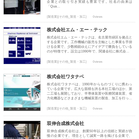
企業との取り引き実績も豊富です。社名の由来は
「Qua…
[製造業][その他_製造・加工]
0views
株式会社エム・エー・テック
株式会社エム・エー・テックは、名古屋市緑区を拠点と
する企業です。工作機械の販売を主軸とした事業を手掛
ける企業で、少数精鋭ゆえにアイデアで勝負をしている
のが特徴です。設立は1990年で、関連会社に株式会…
[製造業][その他_製造・加工]
0views
株式会社ワタナベ
株式会社ワタナベは、1990年からものづくりに携わっ
ている企業です。広大な面積を誇る本社工場のほか、第
二工場も展開しており、半導体装置や医療関連装置、省
力化機器などさまざまな機械装置の製造、加工を行っ…
[製造業][その他_製造・加工]
0views
双伸合成株式会社
双伸合成株式会社は、創業50年以上の信頼と実績が自
慢の企業です。理念として誠実一路を掲げる企業で、