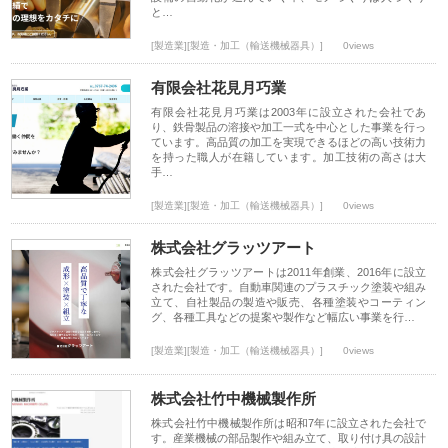
と…
[製造業][製造・加工（輸送機械器具）]
0views
有限会社花見月巧業
有限会社花見月巧業は2003年に設立された会社であ
り、鉄骨製品の溶接や加工一式を中心とした事業を行っ
ています。高品質の加工を実現できるほどの高い技術力
を持った職人が在籍しています。加工技術の高さは大
手…
[製造業][製造・加工（輸送機械器具）]
0views
株式会社グラッツアート
株式会社グラッツアートは2011年創業、2016年に設立
された会社です。自動車関連のプラスチック塗装や組み
立て、自社製品の製造や販売、各種塗装やコーティン
グ、各種工具などの提案や製作など幅広い事業を行…
[製造業][製造・加工（輸送機械器具）]
0views
株式会社竹中機械製作所
株式会社竹中機械製作所は昭和7年に設立された会社で
す。産業機械の部品製作や組み立て、取り付け具の設計