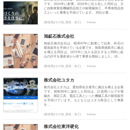
です。2014年に創業、2016年に法人化した同社は、主
に自動車製造機械部品加工や銅電極加工、半導体部品加
工といった事業を手掛けています。 同社が選…
[製造業][その他_製造・加工]
0views
旭鉱石株式会社
旭鉱石株式会社は、昭和47年に創業して以来、砕石の
製造販売を手掛けている企業です。徳島県徳島市に拠点
を構える同社は、1972年に法人を設立すると同時に鉱
山の許可を通産省から得て事業を開始しました。19…
[製造業][その他_製造・加工]
0views
株式会社ユタカ
株式会社ユタカは、愛知県名古屋市に拠点を構える企業
です。昭和38年に誕生した同社は、計器用バルブや電
磁弁、測定工具、電設工具といった機械工具の製造販売
を手掛けています。もともとはユタカ商店として事業
を…
[製造業][その他_製造・加工]
0views
株式会社東洋硬化