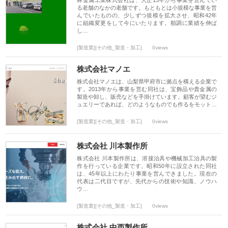
林金属工業株式会社は、大正13年から事業を営んでい
る老舗のなかの老舗です。もともとは小規模な事業を営
んでいたものの、少しずつ規模を拡大させ、昭和42年
に組織変更をして今にいたります。順調に業績を伸ば
し…
[製造業][その他_製造・加工]
0views
株式会社マノエ
株式会社マノエは、山梨県甲府市に拠点を構える企業で
す。2013年から事業を営む同社は、宝飾品や貴金属の
製造や卸し、販売などを手掛けています。顧客が望むジ
ュエリーであれば、どのようなものでも作るをモット…
[製造業][その他_製造・加工]
0views
株式会社 川本製作所
株式会社 川本製作所は、溶接治具や機械加工治具の製
作を行っている企業です。昭和50年に設立された同社
は、45年以上にわたり事業を営んできました。現在の
代表は二代目ですが、先代からの技術や知識、ノウハ
ウ…
[製造業][その他_製造・加工]
0views
株式会社 中西製作所