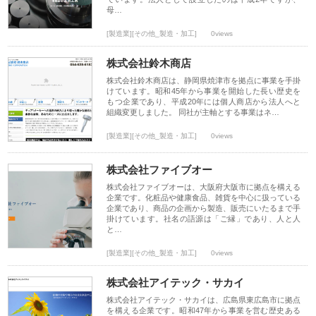
母…
[製造業][その他_製造・加工]
0views
株式会社鈴木商店
株式会社鈴木商店は、静岡県焼津市を拠点に事業を手掛
けています。昭和45年から事業を開始した長い歴史を
もつ企業であり、平成20年には個人商店から法人へと
組織変更しました。 同社が主軸とする事業はネ…
[製造業][その他_製造・加工]
0views
株式会社ファイブオー
株式会社ファイブオーは、大阪府大阪市に拠点を構える
企業です。化粧品や健康食品、雑貨を中心に扱っている
企業であり、商品の企画から製造、販売にいたるまで手
掛けています。社名の語源は「ご縁」であり、人と人
と…
[製造業][その他_製造・加工]
0views
株式会社アイテック・サカイ
株式会社アイテック・サカイは、広島県東広島市に拠点
を構える企業です。昭和47年から事業を営む歴史ある