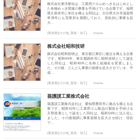
株式会社東洋硬化は、工業用クロムめっきをはじめとし
た各種めっき関連の事業を手掛けている企業です。福岡
県久留米市に本社を構える同社は、大分県大分市滋賀県
草津市にも営業所を展開しており、意欲的に事業を拡
大…
[製造業][その他_製造・加工]
0views
株式会社昭和技研
株式会社昭和技研は、東京都江東区に拠点を構える企業
です。昭和44年、東京都調布市に昭和技研として誕生
した同社は、昭和48年に名称と組織名を変更しまし
た。その後、どんどん事業の規模を拡大させていき、平
成…
[製造業][その他_製造・加工]
0views
葵護謨工業株式会社
葵護謨工業株式会社は、愛知県豊田市に拠点を構える企
業です。昭和42年に工業用ゴム製品の製造を手掛ける
天野産業として誕生した同社は、昭和54年に法人化し
ました。その後順調に事業規模を拡大させ続け、現在
で…
[製造業][その他_製造・加工]
0views