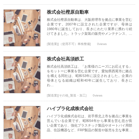
株式会社樫原自動車
株式会社樫原自動車は、大阪府堺市を拠点に事業を営む
企業です。2007年に設立された企業ですが、母体は
1980年に誕生しており、長きにわたり業界に携わり続
けてきました。トラック架装の販売やメンテナンス、…
[製造業][（使用不可）車検整備]
0views
株式会社高須鉄工
株式会社高須鉄工は、「お客様のニーズにお応えする」
をモットーに事業を営む企業です。愛知県西尾市に拠点
を構える同社は、昭和53年に設立されました。企業の
母体となる組織は昭和40年に誕生しており、長きに
わ…
[製造業][その他_製造・加工]
0views
ハイプラ化成株式会社
ハイプラ化成株式会社は、岩手県北上市を拠点に事業を
営んでいる企業です。昭和54年から事業を営む息が長
い企業であり、強化プラスチック製品やオートバイ用部
品、住設機器など、FRP製品の製造や販売を主な事業…