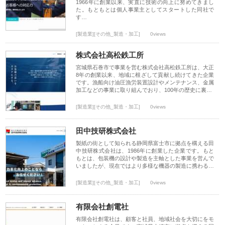
1966年に創業以来、実直に技術の向上に努めてきまし
た。もともとは個人事業主としてスタートした同社で
す…
[製造業][その他_製造・加工]
0views
株式会社高松鉄工所
宮城県石巻市で事業を営む株式会社高松鉄工所は、大正
8年の創業以来、地域に根ざして貢献し続けてきた企業
です。漁船向け油圧漁労装置設計やメンテナンス、金属
加工などの事業に取り組んでおり、100年の歴史に裏…
[製造業][その他_製造・加工]
0views
田中技研株式会社
製紙の街として知られる静岡県富士市に拠点を構える田
中技研株式会社は、1986年に創業した企業です。もと
もとは、包装機の設計や製造を主軸とした事業を営んで
いましたが、現在ではより多様な機器の製造に携わる…
[製造業][その他_製造・加工]
0views
有限会社創電社
有限会社創電社は、顧客と社員、地域社会を大切にをモ