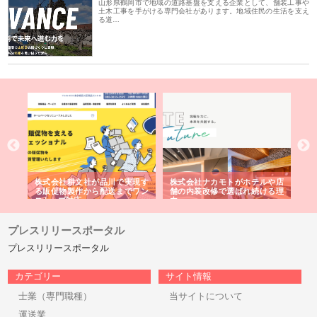
山形県鶴岡市で地域の道路基盤を支える企業として、舗装工事や
土木工事を手がける専門会社があります。地域住民の生活を支え
る道…
や店
株式会社スプリングエフが選ば
桑木給食株式会社が福山市で選
株
る理
れる理由とOEMアパレル製造の
ばれる手作り弁当配達の理由
れ
強み
プレスリリースポータル
プレスリリースポータル
カテゴリー
サイト情報
士業（専門職種）
当サイトについて
運送業