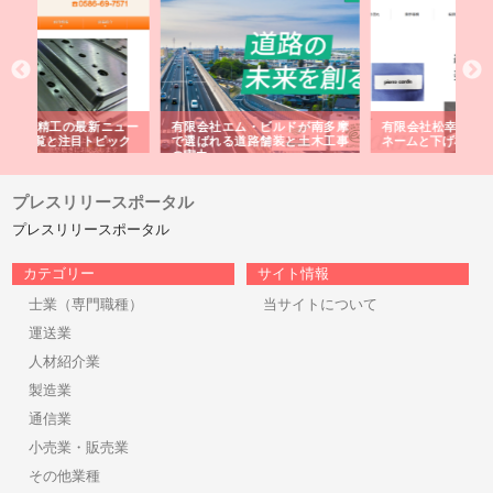
ルドが南多摩
有限会社松幸商店が手がける織
北海道軽金属株式会社がスノー
装と土木工事
ネームと下げ札の製造技術
フライとテーパーブロックの専
用ページを新設
プレスリリースポータル
プレスリリースポータル
カテゴリー
サイト情報
士業（専門職種）
当サイトについて
運送業
人材紹介業
製造業
通信業
小売業・販売業
その他業種