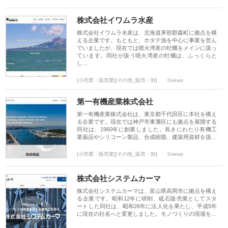
株式会社イワムラ水産
株式会社イワムラ水産は、北海道茅部郡森町に拠点を構
える企業です。もともと、ホタテ漁を中心に事業を営ん
でいましたが、現在では噴火湾産の牡蠣をメインに扱っ
ています。同社が扱う噴火湾産の牡蠣は、ふっくらと
し…
[小売業・販売業][その他_販売・卸]
0views
第一有機産業株式会社
第一有機産業株式会社は、東京都千代田区に本社を構え
る企業です。現在では神戸市東灘区にも拠点を展開する
同社は、1960年に創業しました。長きにわたり有機工
業薬品やシリコーン製品、合成樹脂、建築用資材を扱…
[小売業・販売業][その他_販売・卸]
0views
株式会社システムカーマ
株式会社システムカーマは、富山県高岡市に拠点を構え
る企業です。昭和12年に研削、砥石販売業としてスタ
ートした同社は、昭和26年に法人化を果たし、平成5年
に現在の社名へと変更しました。モノづくりの現場を…