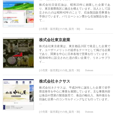
株式会社日栄石油は、昭和23年に創業した企業であ
り、東京都豊島区に拠点を構えています。法人として設
立されたのは昭和42年のことで、石油製品販売事業を
手掛けています。バリエーション豊かな石油製品を扱っ
て…
[小売業・販売業][その他_販売・卸]
0views
株式会社東京産業
株式会社東京産業は、東京都品川区で発足した企業で
す。ユーザーメリットの追求をテーマとして掲げる企業
であり、関東を中心に日本各地で営業を行っています。
昭和40年に設立された息の長い企業で、リネンサプラ
イ…
[小売業・販売業][その他_販売・卸]
0views
株式会社ネクサス
株式会社ネクサスは、平成24年に誕生した企業で岩手
県花巻市を中心に事業を展開しています。主な事業内容
は食品や惣菜の製造販売で、食品の輸出入、海外進出を
目論む企業へのコンサルティングなども行っています。
…
[小売業・販売業][その他_販売・卸]
0views