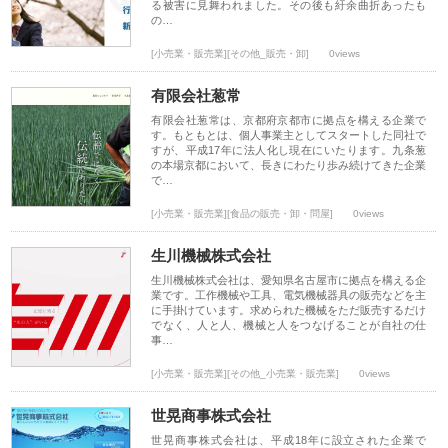
る被害に見舞われました。その後も紆余曲折あったも
の…
[小売業・販売業][その他_販売・卸]
0views
有限会社葱常
有限会社葱常は、京都府京都市に拠点を構える企業で
す。もともとは、個人事業主としてスタートした同社で
すが、平成17年に法人化し現在にいたります。九条葱
の本場京都において、長きにわたり歩み続けてきた企業
で…
[小売業・販売業][食品の販売・卸・問屋]
0views
生川機械株式会社
生川機械株式会社は、愛知県名古屋市に拠点を構える企
業です。工作機械や工具、電気機械器具の販売などを主
に手掛けています。求められた機械をただ販売するだけ
でなく、人と人、機械と人をつなげることが自社の仕
事…
[小売業・販売業][その他_小売業・販売業]
0views
世晃商事株式会社
世晃商事株式会社は、平成18年に設立された企業で