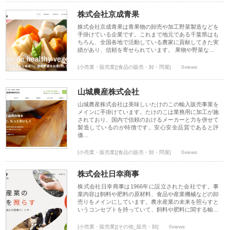
株式会社京成青果
株式会社京成青果は青果物の卸売や加工野菜製造などを
手掛けている企業です。これまで地元である千葉県はも
ちろん、全国各地で活動している農家に貢献してきた実
績があり、信頼を寄せられています。 果物や野菜な…
[小売業・販売業][食品の販売・卸・問屋]
0views
山城農産株式会社
山城農産株式会社は美味しいたけのこの輸入販売事業を
メインに手掛けています。たけのこは業務用に加工が施
されており、国内で信頼のおけるメーカーと力を併せて
製造しているのが特徴です。安心安全品質であると評
価…
[小売業・販売業][食品の販売・卸・問屋]
0views
株式会社日幸商事
株式会社日幸商事は1966年に設立された会社です。事
業内容は飼料や肥料の原材料、食品や産業機械などの卸
売りをメインにしています。農水産業の未来を照らすと
いうコンセプトを持っていて、飼料や肥料に関する輸…
[小売業・販売業][その他_販売・卸]
0views