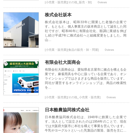
[小売業・販売業][その他_販売・卸]
0views
株式会社坂本
株式会社坂本は、昭和33年に開業した老舗の企業で
す。もともと、個人事業主の坂本商店として誕生した同
社ですが、昭和46年に有限会社化、順調に業績を伸ば
し続け平成7年に株式会社へと組織変更をしました。岡
山…
[小売業・販売業][食品の販売・卸・問屋]
0views
有限会社大面商会
有限会社大面商会は、愛知県名古屋市に拠点を構える企
業です。麻雀用具を中心に扱っている企業であり、オン
ラインショップではさまざまな商品を販売しています。
同社が運営するオンラインショップは、商品の検索性
を…
[小売業・販売業][その他_小売業・販売業]
0views
日本酪農協同株式会社
日本酪農協同株式会社は、1948年に創業した企業で
す。法人として設立されたのは1954年のことで、現在
では大阪府大阪市に本社を構えて事業を営んでいます。
牛乳やヨーグルトといった乳製品の製造、販売を主に…