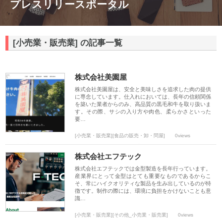
プレスリリースポータル
[小売業・販売業] の記事一覧
株式会社美園屋
株式会社美園屋は、安全と美味しさを追求した肉の提供
に専念しています。仕入れにおいては、長年の信頼関係
を築いた業者からのみ、高品質の黒毛和牛を取り扱いま
す。その際、サシの入り方や肉色、柔らかさといった
要…
[小売業・販売業][食品の販売・卸・問屋]
0views
株式会社エフテック
株式会社エフテックでは金型製造を長年行っています。
産業界にとって金型はとても重要なものであるからこ
そ、常にハイクオリティな製品を生み出しているのが特
徴です。制作の際には、環境に負担をかけないことも意
識…
[小売業・販売業][その他_小売業・販売業]
0views