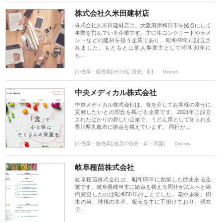
株式会社久米田建材店
株式会社久米田建材店は、大阪府岸和田市を拠点にして
事業を営んでいる企業です。主に生コンクリートやセメ
ントなどの建材を扱う企業であり、昭和40年に設立さ
れました。もともとは個人事業主として昭和30年に
も…
[小売業・販売業][その他_販売・卸]
0views
中央メディカル株式会社
中央メディカル株式会社は、食を介してお客様の幸せに
貢献したいとの理念を掲げる企業です。2021年に設立
されたばかりの新しい企業で、うどん県として知られる
香川県丸亀市に拠点を構えています。 同社が…
[小売業・販売業][食品の販売・卸・問屋]
0views
岐阜種苗株式会社
岐阜種苗株式会社は、昭和55年に創業した歴史ある企
業です。岐阜県岐阜市に拠点を構える同社が法人へと組
織変更したのは昭和58年のことでした。花や果樹、樹
木の苗、球根の生産、販売を主に手掛けており、現在
で…