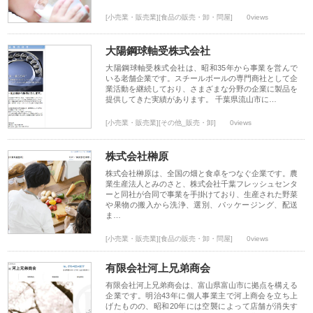
[小売業・販売業][食品の販売・卸・問屋]
0views
大陽鋼球軸受株式会社
大陽鋼球軸受株式会社は、昭和35年から事業を営んで
いる老舗企業です。スチールボールの専門商社として企
業活動を継続しており、さまざまな分野の企業に製品を
提供してきた実績があります。 千葉県流山市に…
[小売業・販売業][その他_販売・卸]
0views
株式会社榊原
株式会社榊原は、全国の畑と食卓をつなぐ企業です。農
業生産法人とみのさと、株式会社千葉フレッシュセンタ
ーと同社が合同で事業を手掛けており、生産された野菜
や果物の搬入から洗浄、選別、パッケージング、配送
ま…
[小売業・販売業][食品の販売・卸・問屋]
0views
有限会社河上兄弟商会
有限会社河上兄弟商会は、富山県富山市に拠点を構える
企業です。明治43年に個人事業主で河上商会を立ち上
げたものの、昭和20年には空襲によって店舗が消失す