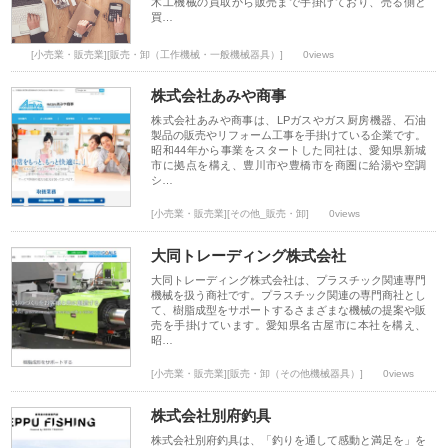
木工機械の買取から販売まで手掛けており、売る側と
買…
[小売業・販売業][販売・卸（工作機械・一般機械器具）]
0views
株式会社あみや商事
株式会社あみや商事は、LPガスやガス厨房機器、石油
製品の販売やリフォーム工事を手掛けている企業です。
昭和44年から事業をスタートした同社は、愛知県新城
市に拠点を構え、豊川市や豊橋市を商圏に給湯や空調
シ…
[小売業・販売業][その他_販売・卸]
0views
大同トレーディング株式会社
大同トレーディング株式会社は、プラスチック関連専門
機械を扱う商社です。プラスチック関連の専門商社とし
て、樹脂成型をサポートするさまざまな機械の提案や販
売を手掛けています。愛知県名古屋市に本社を構え、
昭…
[小売業・販売業][販売・卸（その他機械器具）]
0views
株式会社別府釣具
株式会社別府釣具は、「釣りを通して感動と満足を」を