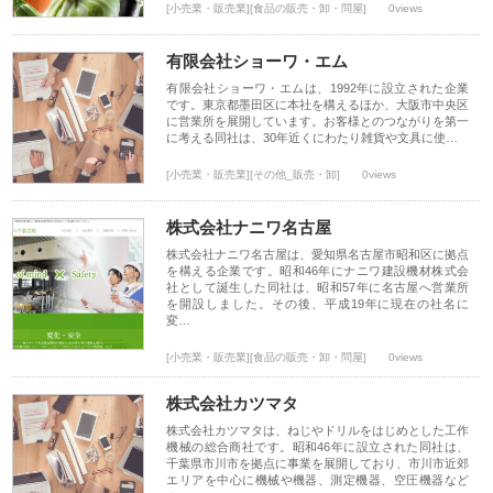
[小売業・販売業][食品の販売・卸・問屋]
0views
有限会社ショーワ・エム
有限会社ショーワ・エムは、1992年に設立された企業
です。東京都墨田区に本社を構えるほか、大阪市中央区
に営業所を展開しています。お客様とのつながりを第一
に考える同社は、30年近くにわたり雑貨や文具に使…
[小売業・販売業][その他_販売・卸]
0views
株式会社ナニワ名古屋
株式会社ナニワ名古屋は、愛知県名古屋市昭和区に拠点
を構える企業です。昭和46年にナニワ建設機材株式会
社として誕生した同社は、昭和57年に名古屋へ営業所
を開設しました。その後、平成19年に現在の社名に
変…
[小売業・販売業][食品の販売・卸・問屋]
0views
株式会社カツマタ
株式会社カツマタは、ねじやドリルをはじめとした工作
機械の総合商社です。昭和46年に設立された同社は、
千葉県市川市を拠点に事業を展開しており、市川市近郊
エリアを中心に機械や機器、測定機器、空圧機器など