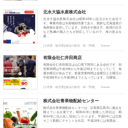
北水大協水産株式会社
北水大協水産株式会社は昭和43年に設立された会社で
す。事業内容は水産物卸売業であり、新鮮な北海道産の
海産物を提供しています。目利きや捌き方、処理の仕方
など熟練の職人たちが対応しているので、海の恵みを
最…
[小売業・販売業][食品の販売・卸・問屋]
0views
有限会社仁井田商店
有限会社仁井田商店は山口県下関市にある会社です。卸
営業時間は午前3時から午後12時までとなっていて、毎
週水曜日が休みです。飲食営業時間は金曜日と土曜日が
午前9時半から午後3時までとなっています。日曜祝…
[小売業・販売業][食品の販売・卸・問屋]
0views
株式会社青果物配給センター
株式会社青果物配給センターは、広島県広島市に拠点を
構えている企業です。昭和41年に創業した同社は、昭
和44年に法人化し現在にいたります。平成6年には広島
そごう新館にテナントを出店、平成18年には有限会…