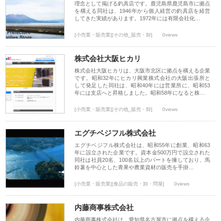
理念として掲げる釣具店です。鹿児島県鹿児島市に拠点
を構える同社は、1946年から個人経営の釣具店を経営
してきた実績があります。1972年には有限会社化…
[小売業・販売業][その他_販売・卸]
0views
株式会社大阪ヒカリ
株式会社大阪ヒカリは、大阪市北区に拠点を構える企業
です。昭和32年にヒカリ興業株式会社の大阪出張所と
して発足した同社は、昭和40年には営業所に、昭和53
年には支店へと昇格しました。昭和58年になると株…
[小売業・販売業][その他_販売・卸]
0views
エグチベジフル株式会社
エグチベジフル株式会社は、昭和55年に創業、昭和63
年に設立された企業です。資本金500万円で設立された
同社は社員20名、100名以上のパートを擁しており、馬
鈴薯を中心とした青果や農業資材の販売を手掛…
[小売業・販売業][食品の販売・卸・問屋]
0views
内藤商事株式会社
内藤商事株式会社は、愛知県名古屋市に拠点を構える企