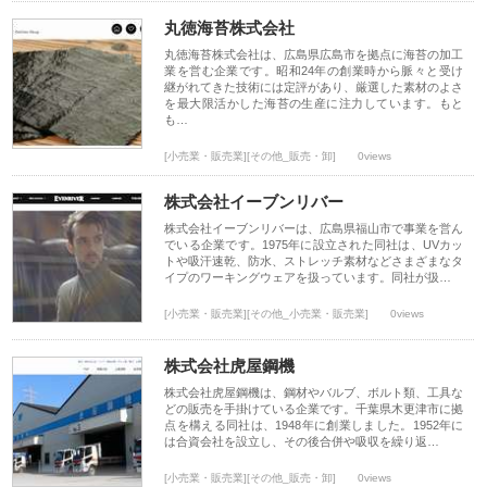
丸徳海苔株式会社
丸徳海苔株式会社は、広島県広島市を拠点に海苔の加工
業を営む企業です。昭和24年の創業時から脈々と受け
継がれてきた技術には定評があり、厳選した素材のよさ
を最大限活かした海苔の生産に注力しています。もと
も…
[小売業・販売業][その他_販売・卸]
0views
株式会社イーブンリバー
株式会社イーブンリバーは、広島県福山市で事業を営ん
でいる企業です。1975年に設立された同社は、UVカッ
トや吸汗速乾、防水、ストレッチ素材などさまざまなタ
イプのワーキングウェアを扱っています。同社が扱…
[小売業・販売業][その他_小売業・販売業]
0views
株式会社虎屋鋼機
株式会社虎屋鋼機は、鋼材やバルブ、ボルト類、工具な
どの販売を手掛けている企業です。千葉県木更津市に拠
点を構える同社は、1948年に創業しました。1952年に
は合資会社を設立し、その後合併や吸収を繰り返…
[小売業・販売業][その他_販売・卸]
0views