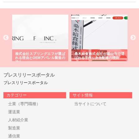
や店
株式会社スプリングエフが選ば
桑木給食株式会社が福山市で選
株
る理
れる理由とOEMアパレル製造の
ばれる手作り弁当配達の理由
れ
強み
プレスリリースポータル
プレスリリースポータル
カテゴリー
サイト情報
士業（専門職種）
当サイトについて
運送業
人材紹介業
製造業
通信業