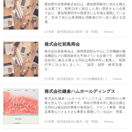
愛知県中央青果株式会社は、愛知県岡崎市に本社を構え
る企業です。昭和21年に創立した長い歴史をもつ企業
であり、愛知県豊田市や西尾市にも市場を展開していま
す。安全で安心な青果物を消費者の方へ送り届ける流
通…
[小売業・販売業][食品の販売・卸・問屋]
0views
株式会社前島商会
株式会社前島商会は、静岡県西部を中心に工作機械や搬
送機器などの製造販売を手掛けている企業です。静岡県
浜松市に拠点を構える同社は昭和45年に創業し、昭和
47年に法人化しました。「誠意・誠実・確実迅速」
を…
[小売業・販売業][販売・卸（その他機械器具）]
0views
株式会社鎌倉ハムホールディングス
株式会社鎌倉ハムホールディングスは、2020年から事
業を営んでいる企業です。神奈川県厚木市に拠点を構え
る同社は食品卸売事業や食肉加工、テナント事業、飲食
店事業などさまざまな事業を展開しているほか、惣菜…
[小売業・販売業][食品の販売・卸・問屋]
0views