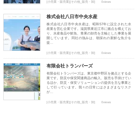
[小売業・販売業][その他_販売・卸]
0views
株式会社八日市中央水産
株式会社八日市中央水産は、昭和57年に設立された水
産業を営む企業です。滋賀県東近江市に拠点を構えてお
り、水産食品や鮮魚、青果の卸売を主軸とした事業を展
開しています。同社の強みは、朝採れの新鮮な魚介を
提…
[小売業・販売業][その他_販売・卸]
0views
有限会社トランパーズ
有限会社トランパーズは、東京都中野区を拠点とする企
業です。防災や保安関連商品の輸入、販売を手掛けてい
るほか、防災・保安ソリューションの提供を主な事業と
して行っています。我々の日常にはさまざまなリスク
が…
[小売業・販売業][その他_販売・卸]
0views