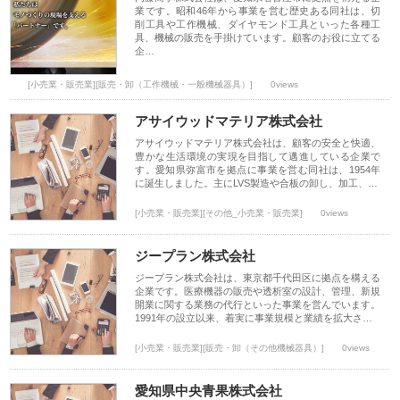
業です。昭和46年から事業を営む歴史ある同社は、切
削工具や工作機械、ダイヤモンド工具といった各種工
具、機械の販売を手掛けています。顧客のお役に立てる
企…
[小売業・販売業][販売・卸（工作機械・一般機械器具）]
0views
アサイウッドマテリア株式会社
アサイウッドマテリア株式会社は、顧客の安全と快適、
豊かな生活環境の実現を目指して邁進している企業で
す。愛知県弥富市を拠点に事業を営む同社は、1954年
に誕生しました。主にLVS製造や合板の卸し、加工、…
[小売業・販売業][その他_小売業・販売業]
0views
ジープラン株式会社
ジープラン株式会社は、東京都千代田区に拠点を構える
企業です。医療機器の販売や透析室の設計、管理、新規
開業に関する業務の代行といった事業を営んでいます。
1991年の設立以来、着実に事業規模と業績を拡大さ…
[小売業・販売業][販売・卸（その他機械器具）]
0views
愛知県中央青果株式会社