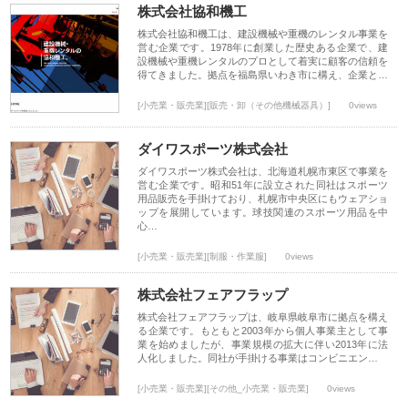
株式会社協和機工
株式会社協和機工は、建設機械や重機のレンタル事業を
営む企業です。1978年に創業した歴史ある企業で、建
設機械や重機レンタルのプロとして着実に顧客の信頼を
得てきました。拠点を福島県いわき市に構え、企業と…
[小売業・販売業][販売・卸（その他機械器具）]
0views
ダイワスポーツ株式会社
ダイワスポーツ株式会社は、北海道札幌市東区で事業を
営む企業です。昭和51年に設立された同社はスポーツ
用品販売を手掛けており、札幌市中央区にもウェアショ
ップを展開しています。球技関連のスポーツ用品を中
心…
[小売業・販売業][制服・作業服]
0views
株式会社フェアフラップ
株式会社フェアフラップは、岐阜県岐阜市に拠点を構え
る企業です。もともと2003年から個人事業主として事
業を始めましたが、事業規模の拡大に伴い2013年に法
人化しました。同社が手掛ける事業はコンビニエン…
[小売業・販売業][その他_小売業・販売業]
0views