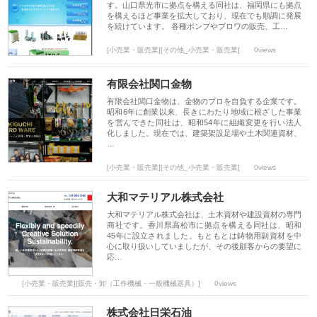
す。山口県光市に拠点を構える同社は、福岡県にも拠点
を構えるほど事業を拡大しており、現在でも順調に発展
を続けています。 各種ポンプやブロワの販売、工…
[小売業・販売業][その他_小売業・販売業]
0views
有限会社関口金物
有限会社関口金物は、金物のプロを自負する企業です。
昭和6年に創業以来、長きにわたり地域に根ざした事業
を営んできた同社は、昭和54年に組織変更を行い法人
化しました。現在では、建築架設足場や土木関連資材、
…
[小売業・販売業][その他_小売業・販売業]
0views
大和マテリアル株式会社
大和マテリアル株式会社は、土木資材や建設資材の専門
商社です。香川県高松市に拠点を構える同社は、昭和
45年に設立されました。もともとは鋳物用副資材を中
心に取り扱いしていましたが、その後顧客からの要望に
応…
[小売業・販売業][販売・卸（工作機械・一般機械器具）]
0views
株式会社日栄石油