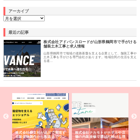
アーカイブ
最近の記事
株式会社アドバンスロードが山形県鶴岡市で手がける
舗装土木工事と求人情報
山形県鶴岡市で地域の道路基盤を支える企業として、舗装工事や
土木工事を手がける専門会社があります。地域住民の生活を支え
る道…
ノー
株式会社耕文社が品川で実現す
株式会社ナカモトがホテルや店
株
の専
る販促物製作から配送までワン
舗の内装改修で選ばれ続ける理
れ