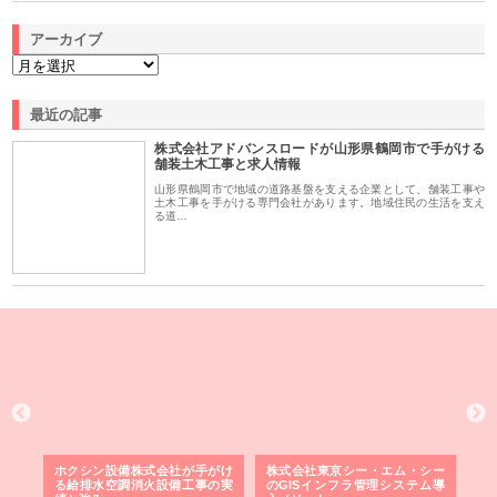
アーカイブ
最近の記事
株式会社アドバンスロードが山形県鶴岡市で手がける
舗装土木工事と求人情報
山形県鶴岡市で地域の道路基盤を支える企業として、舗装工事や
土木工事を手がける専門会社があります。地域住民の生活を支え
る道…
る舗
ホクシン設備株式会社が手がけ
株式会社東京シー・エム・シー
株
る給排水空調消火設備工事の実
のGISインフラ管理システム導
か