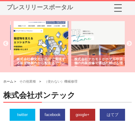
プレスリリースポータル
ノー
株式会社耕文社が品川で実現す
株式会社ナカモトがホテルや店
株
の専
る販促物製作から配送までワン
舗の内装改修で選ばれ続ける理
れ
ストップ対応
由
強
ホーム >
その他業種
>
（使わない）機械修理
株式会社ポンテック
twitter
facebook
google+
はてブ