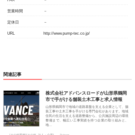
営業時間
－
定休日
－
URL
http://www.pump-tec.co.jp/
関連記事
株式会社アドバンスロードが山形県鶴岡
市で手がける舗装土木工事と求人情報
山形県鶴岡市で地域の道路基盤を支える企業として、舗
装工事や土木工事を手がける専門会社があります。地域
住民の生活を支える道路整備から、公共施設周辺の環境
整備まで、幅広い工事実績を持つ企業の取り組みと、
地…
[その他業種][その他_法人・企業]
0views