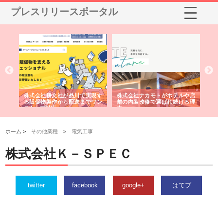
プレスリリースポータル
ノー
株式会社耕文社が品川で実現す
株式会社ナカモトがホテルや店
株
の専
る販促物製作から配送までワン
舗の内装改修で選ばれ続ける理
れ
ストップ対応
由
強
ホーム >
その他業種
>
電気工事
株式会社Ｋ－ＳＰＥＣ
twitter
facebook
google+
はてブ