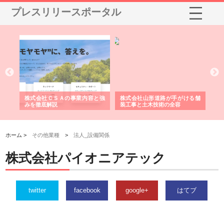
プレスリリースポータル
業サ
株式会社ＣＳＡの事業内容と強
株式会社山形道路が手がける舗
ホ
報内
みを徹底解説
装工事と土木技術の全容
る
績
ホーム >
その他業種
>
法人_設備関係
株式会社パイオニアテック
twitter
facebook
google+
はてブ