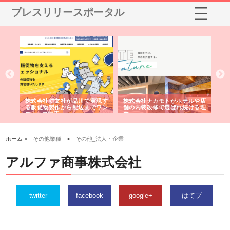
プレスリリースポータル
ノー
株式会社耕文社が品川で実現す
株式会社ナカモトがホテルや店
株
の専
る販促物製作から配送までワン
舗の内装改修で選ばれ続ける理
れ
ストップ対応
由
強
ホーム >
その他業種
>
その他_法人・企業
アルファ商事株式会社
twitter
facebook
google+
はてブ