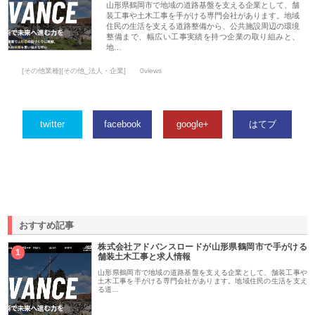
山形県鶴岡市で地域の道路基盤を支える企業として、舗
装工事や土木工事を手がける専門会社があります。地域
住民の生活を支える道路整備から、公共施設周辺の環境
整備まで、幅広い工事実績を持つ企業の取り組みと、
地…
[その他業種][その他_法人・企業]
0views
twitter
facebook
google+
はてブ
おすすめ記事
株式会社アドバンスロードが山形県鶴岡市で手がける
1
舗装土木工事と求人情報
山形県鶴岡市で地域の道路基盤を支える企業として、舗装工事や
土木工事を手がける専門会社があります。地域住民の生活を支え
る道…