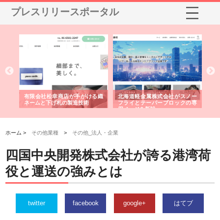
プレスリリースポータル
社がスノー
株式会社耕文社が品川で実現す
株式会社ナカモトがホテルや店
ロックの専
る販促物製作から配送までワン
舗の内装改修で選ばれ続ける理
ストップ対応
由
ホーム >
その他業種
>
その他_法人・企業
四国中央開発株式会社が誇る港湾荷
役と運送の強みとは
twitter
facebook
google+
はてブ