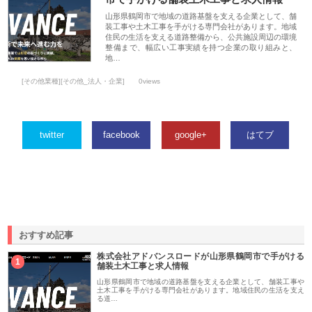
山形県鶴岡市で地域の道路基盤を支える企業として、舗
装工事や土木工事を手がける専門会社があります。地域
住民の生活を支える道路整備から、公共施設周辺の環境
整備まで、幅広い工事実績を持つ企業の取り組みと、
地…
[その他業種][その他_法人・企業]
0views
twitter
facebook
google+
はてブ
おすすめ記事
株式会社アドバンスロードが山形県鶴岡市で手がける
1
舗装土木工事と求人情報
山形県鶴岡市で地域の道路基盤を支える企業として、舗装工事や
土木工事を手がける専門会社があります。地域住民の生活を支え
る道…