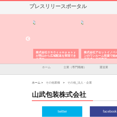
プレスリリースポータル
翔栄が草津市で担う建
株式会社ＯＮＯｃｏｍｐａｎｙ
株式会社アセットイノベ
事の現場力と信頼性
が岡山から広域配送を実現でき
ンのワンルーム投資で始
る理由
産形成と老後準備
ホーム
士業（専門職種）
運送業
ホーム >
その他業種
>
その他_法人・企業
山武包装株式会社
twitter
facebook