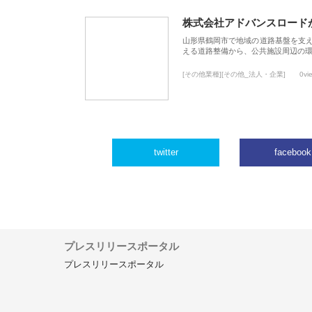
株式会社アドバンスロード
山形県鶴岡市で地域の道路基盤を支
える道路整備から、公共施設周辺の
[その他業種][その他_法人・企業]
0vi
twitter
facebook
プレスリリースポータル
プレスリリースポータル