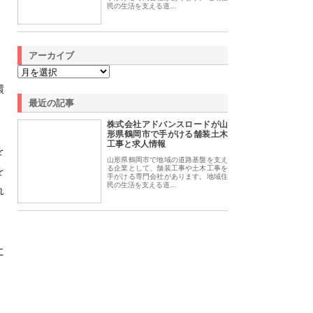
民の生活を支える道…
アーカイブ
環
最近の記事
株式会社アドバンスロードが山
形県鶴岡市で手がける舗装土木
工事と求人情報
を
山形県鶴岡市で地域の道路基盤を支え
を
る企業として、舗装工事や土木工事を
手がける専門会社があります。地域住
民の生活を支える道…
れ
に
、