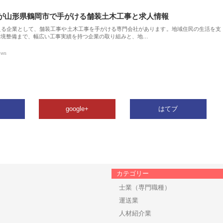
が山形県鶴岡市で手がける舗装土木工事と求人情報
える企業として、舗装工事や土木工事を手がける専門会社があります。地域住民の生活を支
環境整備まで、幅広い工事実績を持つ企業の取り組みと、地…
ews
google+
はてブ
カテゴリー
士業（専門職種）
運送業
人材紹介業