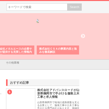
会社メタルエースの企業サ
株式会社ＣＳＡの事業内容と強
株式会社山形道路が
が提供する充実した情報内
みを徹底解説
装工事と土木技術の
は
その他業種
おすすめ記事
株式会社アドバンスロードが山
1
形県鶴岡市で手がける舗装土木
工事と求人情報
山形県鶴岡市で地域の道路基盤を支え
る企業として、舗装工事や土木工事を
手がける専門会社があります。地域住