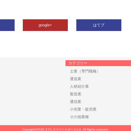
google+
はてブ
カテゴリー
士業（専門職種）
運送業
人材紹介業
製造業
通信業
小売業・販売業
その他業種
Copyright©2026【プレスリリースポータル】 All Rights reserved.