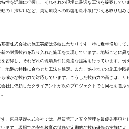
の特性を詳細に把握し、それぞれの現場に最適な工法を提案してい
振動の工法採用など、周辺環境への影響を最小限に抑える取り組み
昌基礎株式会社の施工実績は多岐にわたります。特に近年増加して
最新の耐震技術を取り入れた施工を実現しています。地域ごとに異
法を習得し、それぞれの現場条件に最適な提案を行っています。例
ど、地盤の特性に合わせた工法を選定。また、狭小地での施工や既
でも確かな技術力で対応しています。こうした技術力の高さは、リ
式会社に依頼したクライアントが次のプロジェクトでも同社を選ぶ
す。
です。東昌基礎株式会社では、品質管理と安全管理を最優先事項と
ています。現場での安全教育の徹底や定期的な技術研修の実施によ