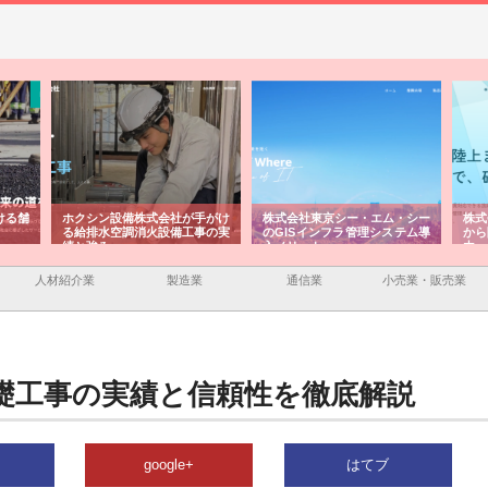
ける舗
ホクシン設備株式会社が手がけ
株式会社東京シー・エム・シー
株式
る給排水空調消火設備工事の実
のGISインフラ管理システム導
から
績と強み
入メリット
由
人材紹介業
製造業
通信業
小売業・販売業
礎工事の実績と信頼性を徹底解説
google+
はてブ