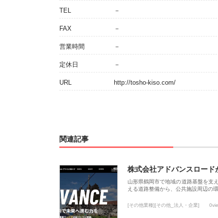
TEL
－
FAX
－
営業時間
－
定休日
－
URL
http://tosho-kiso.com/
関連記事
株式会社アドバンスロード
山形県鶴岡市で地域の道路基盤を支
える道路整備から、公共施設周辺の
[その他業種][その他_法人・企業]
0vi