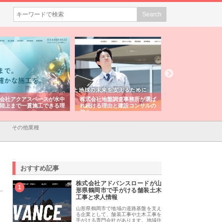
会社アクアスペースが水中
株式会社地盤調査事務所が選ば
株式会社名神精工の
陸上まで一貫施工できる理
れ続ける理由と建設コンサルの
スリリース一覧と注
強み
その他業種
おすすめ記事
株式会社アドバンスロードが山
1
形県鶴岡市で手がける舗装土木
工事と求人情報
山形県鶴岡市で地域の道路基盤を支え
る企業として、舗装工事や土木工事を
手がける専門会社があります。地域住