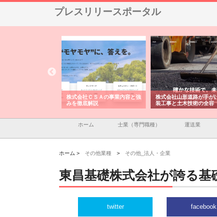
プレスリリースポータル
メタルエースの企業サ
株式会社ＣＳＡの事業内容と強
株式会社山形道路が手が
供する充実した情報内
みを徹底解説
装工事と土木技術の全容
ホーム
士業（専門職種）
運送業
ホーム >
その他業種
>
その他_法人・企業
東昌基礎株式会社が誇る基
twitter
facebook