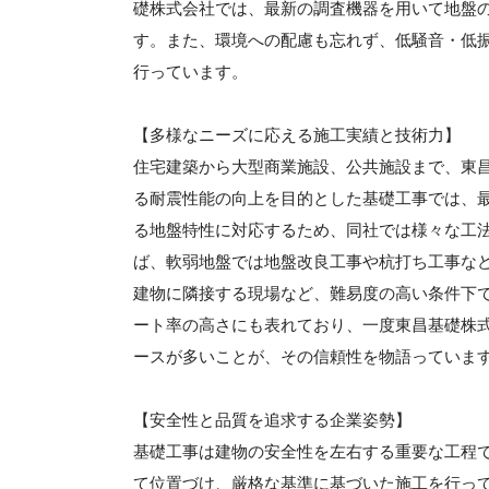
礎株式会社では、最新の調査機器を用いて地盤
す。また、環境への配慮も忘れず、低騒音・低
行っています。
【多様なニーズに応える施工実績と技術力】
住宅建築から大型商業施設、公共施設まで、東
る耐震性能の向上を目的とした基礎工事では、
る地盤特性に対応するため、同社では様々な工
ば、軟弱地盤では地盤改良工事や杭打ち工事な
建物に隣接する現場など、難易度の高い条件下
ート率の高さにも表れており、一度東昌基礎株
ースが多いことが、その信頼性を物語っていま
【安全性と品質を追求する企業姿勢】
基礎工事は建物の安全性を左右する重要な工程
て位置づけ、厳格な基準に基づいた施工を行っ