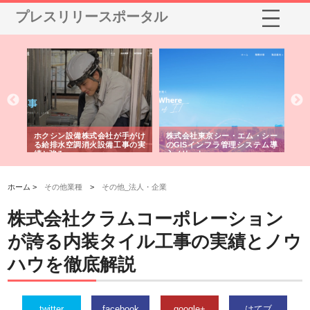
プレスリリースポータル
る舗
ホクシン設備株式会社が手がけ
株式会社東京シー・エム・シー
株
る給排水空調消火設備工事の実
のGISインフラ管理システム導
か
績と強み
入メリット
由
ホーム >
その他業種
>
その他_法人・企業
株式会社クラムコーポレーション
が誇る内装タイル工事の実績とノウ
ハウを徹底解説
twitter
facebook
google+
はてブ