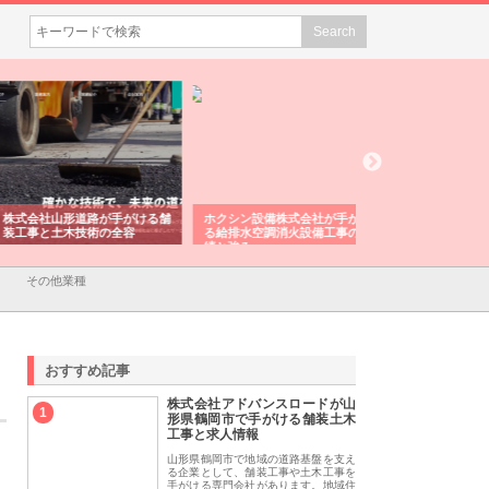
会社山形道路が手がける舗
ホクシン設備株式会社が手がけ
株式会社東京シー・
事と土木技術の全容
る給排水空調消火設備工事の実
のGISインフラ管理
績と強み
入メリット
その他業種
おすすめ記事
株式会社アドバンスロードが山
1
形県鶴岡市で手がける舗装土木
工事と求人情報
山形県鶴岡市で地域の道路基盤を支え
る企業として、舗装工事や土木工事を
手がける専門会社があります。地域住