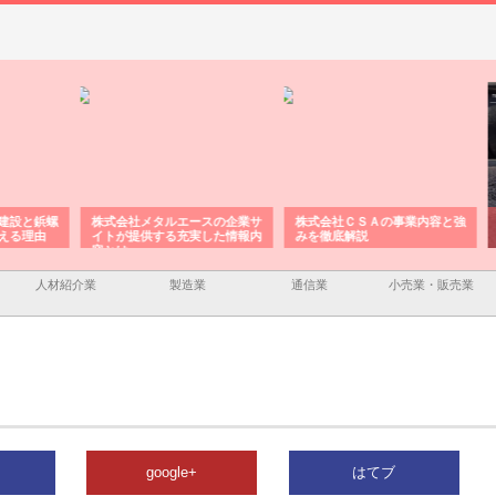
と鋲螺
株式会社メタルエースの企業サ
株式会社ＣＳＡの事業内容と強
株式
理由
イトが提供する充実した情報内
みを徹底解説
装工
容とは
人材紹介業
製造業
通信業
小売業・販売業
google+
はてブ