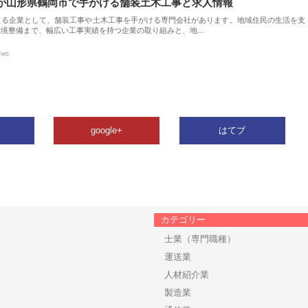
が山形県鶴岡市で手がける舗装土木工事と求人情報
える企業として、舗装工事や土木工事を手がける専門会社があります。地域住民の生活を支
環境整備まで、幅広い工事実績を持つ企業の取り組みと、地…
ews
google+
はてブ
カテゴリー
士業（専門職種）
運送業
人材紹介業
製造業