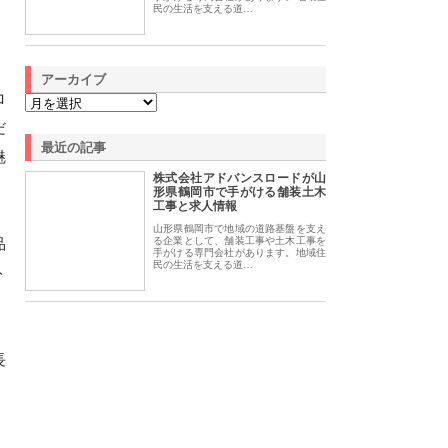
民の生活を支える道…
アーカイブ
ロ
だ
最近の記事
魅
株式会社アドバンスロードが山
形県鶴岡市で手がける舗装土木
工事と求人情報
山形県鶴岡市で地域の道路基盤を支え
品
る企業として、舗装工事や土木工事を
手がける専門会社があります。地域住
民の生活を支える道…
ト
長