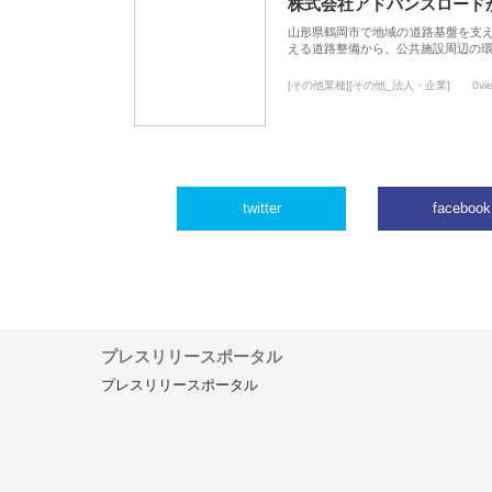
株式会社アドバンスロード
山形県鶴岡市で地域の道路基盤を支
える道路整備から、公共施設周辺の
[その他業種][その他_法人・企業]
0vi
twitter
facebook
プレスリリースポータル
プレスリリースポータル