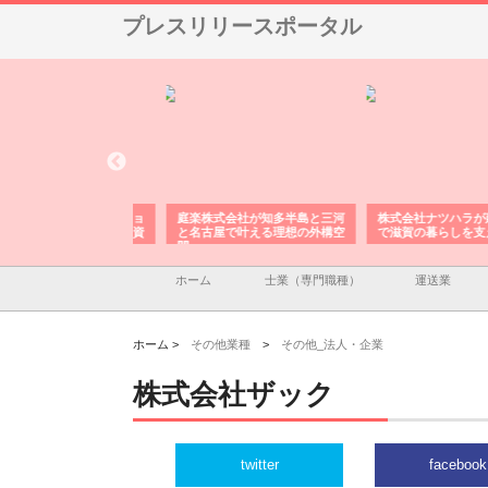
プレスリリースポータル
アセットイノベーショ
庭楽株式会社が知多半島と三河
株式会社ナツハラが建設
ルーム投資で始める資
と名古屋で叶える理想の外構空
で滋賀の暮らしを支える
老後準備
間
ホーム
士業（専門職種）
運送業
ホーム >
その他業種
>
その他_法人・企業
株式会社ザック
twitter
facebook