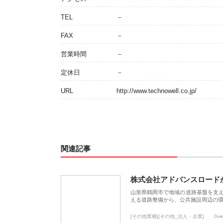
TEL
－
FAX
－
営業時間
－
定休日
－
URL
http://www.technowell.co.jp/
関連記事
株式会社アドバンスロード
山形県鶴岡市で地域の道路基盤を支
える道路整備から、公共施設周辺の
[その他業種][その他_法人・企業]
0vi