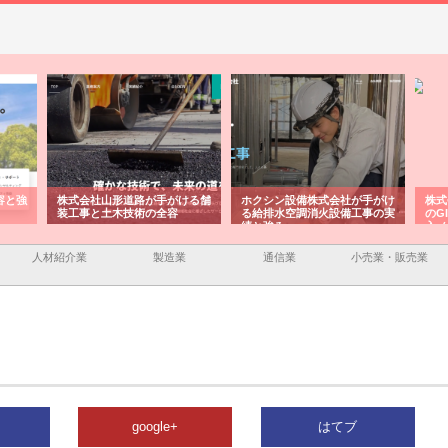
容と強
株式会社山形道路が手がける舗
ホクシン設備株式会社が手がけ
株式
装工事と土木技術の全容
る給排水空調消火設備工事の実
のG
績と強み
入メ
人材紹介業
製造業
通信業
小売業・販売業
google+
はてブ