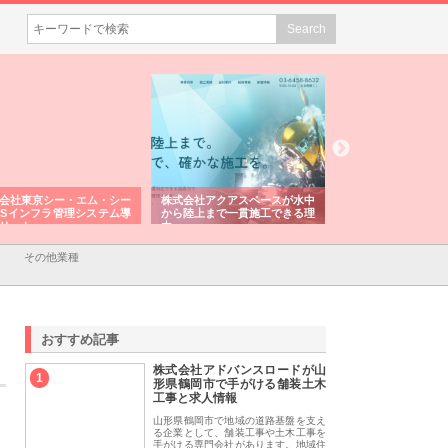
会社東京シー・エム・シー
株式会社アクアスペースが水中
株式会社地盤調査事
ISインフラ管理システム導
から陸上まで一貫施工できる理
れ続ける理由と建設
リット
由
強み
その他業種
おすすめ記事
株式会社アドバンスロードが山
1
形県鶴岡市で手がける舗装土木
工事と求人情報
山形県鶴岡市で地域の道路基盤を支え
る企業として、舗装工事や土木工事を
手がける専門会社があります。地域住