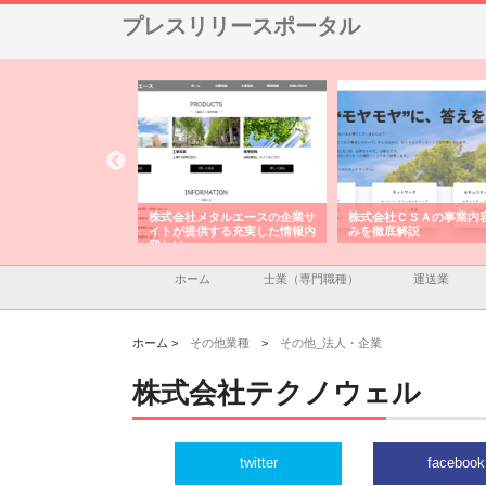
プレスリリースポータル
ナツハラが建設と鋲螺
株式会社メタルエースの企業サ
株式会社ＣＳＡの事業内
暮らしを支える理由
イトが提供する充実した情報内
みを徹底解説
容とは
ホーム
士業（専門職種）
運送業
ホーム >
その他業種
>
その他_法人・企業
株式会社テクノウェル
twitter
facebook