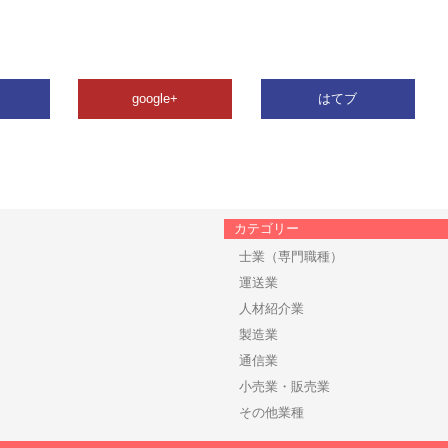
google+
はてブ
カテゴリー
士業（専門職種）
運送業
人材紹介業
製造業
通信業
小売業・販売業
その他業種