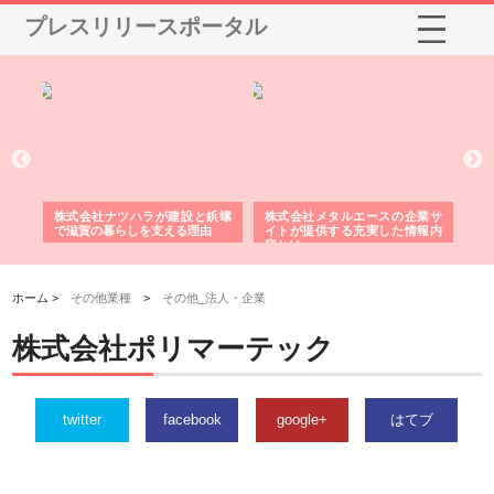
プレスリリースポータル
三河
株式会社ナツハラが建設と鋲螺
株式会社メタルエースの企業サ
株
構空
で滋賀の暮らしを支える理由
イトが提供する充実した情報内
み
容とは
ホーム >
その他業種
>
その他_法人・企業
株式会社ポリマーテック
twitter
facebook
google+
はてブ