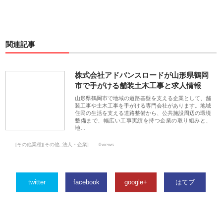
関連記事
株式会社アドバンスロードが山形県鶴岡
市で手がける舗装土木工事と求人情報
山形県鶴岡市で地域の道路基盤を支える企業として、舗
装工事や土木工事を手がける専門会社があります。地域
住民の生活を支える道路整備から、公共施設周辺の環境
整備まで、幅広い工事実績を持つ企業の取り組みと、
地…
[その他業種][その他_法人・企業]
0views
twitter
facebook
google+
はてブ