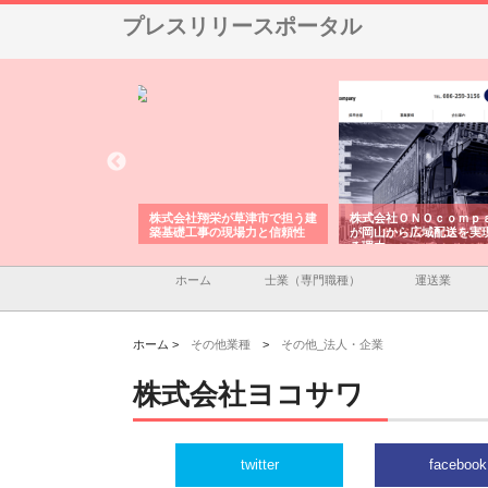
プレスリリースポータル
ハクシンが大阪で選ば
株式会社翔栄が草津市で担う建
株式会社ＯＮＯｃｏｍｐ
工事の実績と強み
築基礎工事の現場力と信頼性
が岡山から広域配送を実
る理由
ホーム
士業（専門職種）
運送業
ホーム >
その他業種
>
その他_法人・企業
株式会社ヨコサワ
twitter
facebook