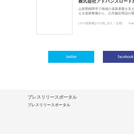
株式会社アドバンスロード
山形県鶴岡市で地域の道路基盤を支
える道路整備から、公共施設周辺の
[その他業種][その他_法人・企業]
0vi
twitter
facebook
プレスリリースポータル
プレスリリースポータル