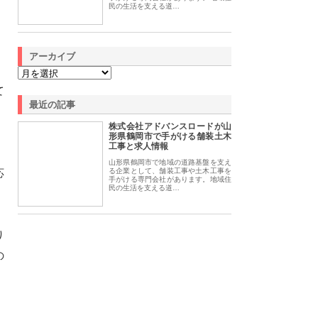
民の生活を支える道…
アーカイブ
て
最近の記事
株式会社アドバンスロードが山
形県鶴岡市で手がける舗装土木
工事と求人情報
山形県鶴岡市で地域の道路基盤を支え
応
る企業として、舗装工事や土木工事を
手がける専門会社があります。地域住
民の生活を支える道…
り
の