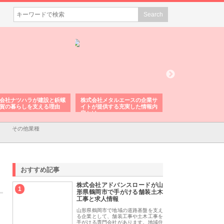
会社ナツハラが建設と鋲螺
株式会社メタルエースの企業サ
株式会社ＣＳＡの事
賀の暮らしを支える理由
イトが提供する充実した情報内
みを徹底解説
容とは
その他業種
おすすめ記事
株式会社アドバンスロードが山
1
形県鶴岡市で手がける舗装土木
工事と求人情報
山形県鶴岡市で地域の道路基盤を支え
る企業として、舗装工事や土木工事を
手がける専門会社があります。地域住