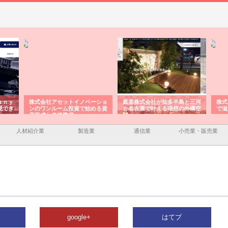
ａｎｙ
株式会社アセットイノベーショ
庭楽株式会社が知多半島と三河
株式
現でき
ンのワンルーム投資で始める資
と名古屋で叶える理想の外構空
で滋
産形成と老後準備
間
人材紹介業
製造業
通信業
小売業・販売業
google+
はてブ