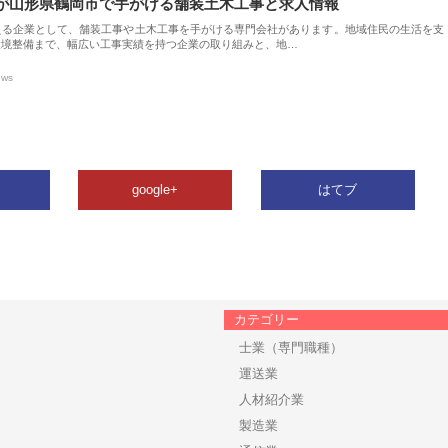
が山形県鶴岡市で手がける舗装土木工事と求人情報
える企業として、舗装工事や土木工事を手がける専門会社があります。地域住民の生活を支
環境整備まで、幅広い工事実績を持つ企業の取り組みと、地…
ews
google+
はてブ
カテゴリー
士業（専門職種）
運送業
人材紹介業
製造業