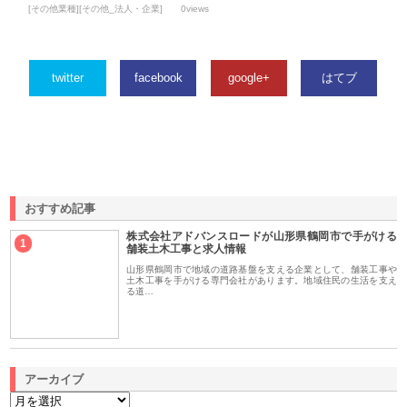
[その他業種][その他_法人・企業]
0views
twitter
facebook
google+
はてブ
おすすめ記事
株式会社アドバンスロードが山形県鶴岡市で手がける
1
舗装土木工事と求人情報
山形県鶴岡市で地域の道路基盤を支える企業として、舗装工事や
土木工事を手がける専門会社があります。地域住民の生活を支え
る道…
アーカイブ