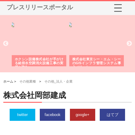
プレスリリースポータル
る舗
ホクシン設備株式会社が手がけ
株式会社東京シー・エム・シー
株
る給排水空調消火設備工事の実
のGISインフラ管理システム導
か
績と強み
入メリット
由
ホーム >
その他業種
>
その他_法人・企業
株式会社岡部建成
twitter
facebook
google+
はてブ