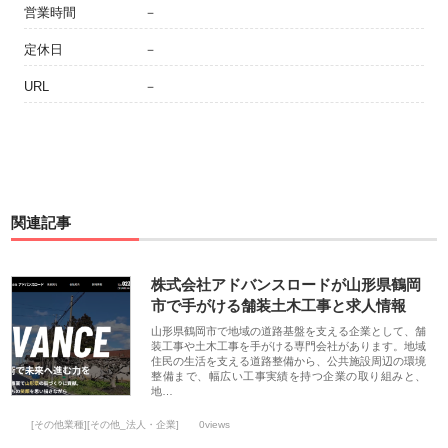
営業時間
－
定休日
－
URL
－
関連記事
株式会社アドバンスロードが山形県鶴岡
市で手がける舗装土木工事と求人情報
山形県鶴岡市で地域の道路基盤を支える企業として、舗
装工事や土木工事を手がける専門会社があります。地域
住民の生活を支える道路整備から、公共施設周辺の環境
整備まで、幅広い工事実績を持つ企業の取り組みと、
地…
[その他業種][その他_法人・企業]
0views