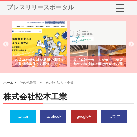
プレスリリースポータル
ノー
株式会社耕文社が品川で実現す
株式会社ナカモトがホテルや店
株
の専
る販促物製作から配送までワン
舗の内装改修で選ばれ続ける理
れ
ストップ対応
由
強
ホーム >
その他業種
>
その他_法人・企業
株式会社松本工業
twitter
facebook
google+
はてブ