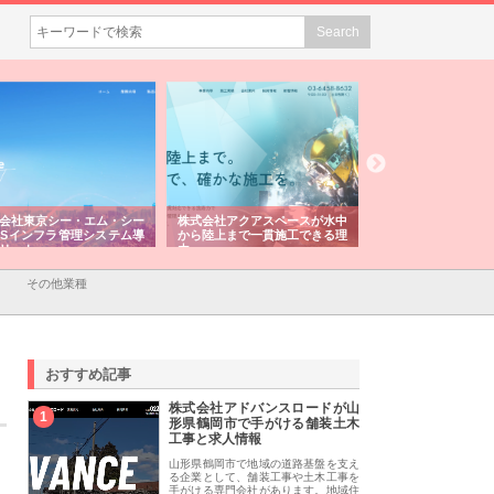
・エム・シー
株式会社アクアスペースが水中
株式会社地盤調査事務所が選ば
管理システム導
から陸上まで一貫施工できる理
れ続ける理由と建設コンサルの
由
強み
その他業種
おすすめ記事
株式会社アドバンスロードが山
1
形県鶴岡市で手がける舗装土木
工事と求人情報
山形県鶴岡市で地域の道路基盤を支え
る企業として、舗装工事や土木工事を
手がける専門会社があります。地域住