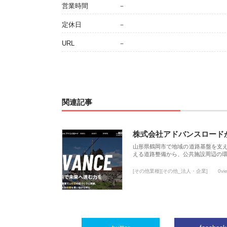
営業時間
－
定休日
－
URL
－
関連記事
株式会社アドバンスロード
山形県鶴岡市で地域の道路基盤を支
える道路整備から、公共施設周辺の
[その他業種][その他_法人・企業]
0vi