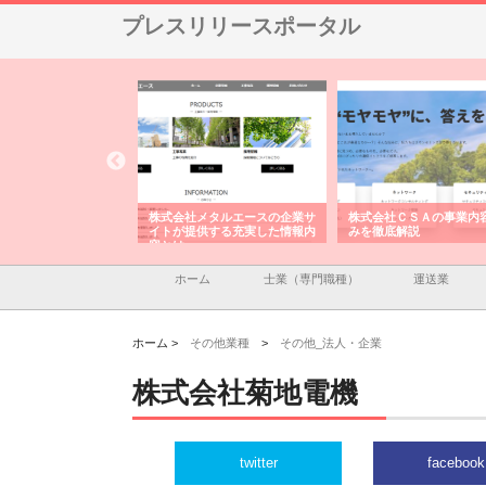
プレスリリースポータル
設と鋲螺
株式会社メタルエースの企業サ
株式会社ＣＳＡの事業内容と強
株
る理由
イトが提供する充実した情報内
みを徹底解説
装
容とは
ホーム
士業（専門職種）
運送業
ホーム >
その他業種
>
その他_法人・企業
株式会社菊地電機
twitter
facebook