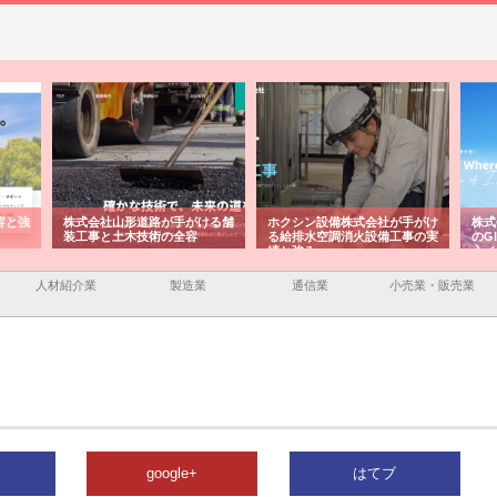
式会社山形道路が手がける舗
ホクシン設備株式会社が手がけ
株式会社東京シー
工事と土木技術の全容
る給排水空調消火設備工事の実
のGISインフラ
績と強み
入メリット
人材紹介業
製造業
通信業
小売業・販売業
google+
はてブ