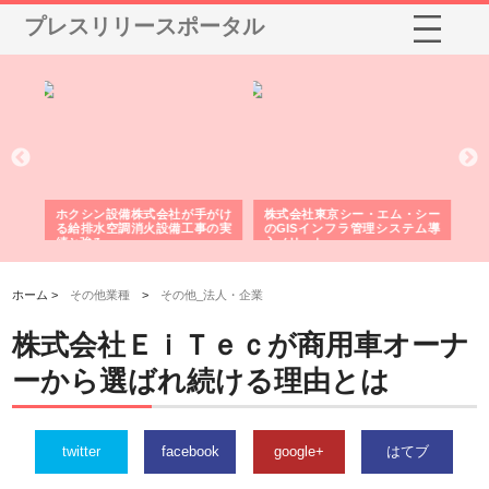
プレスリリースポータル
る舗
ホクシン設備株式会社が手がけ
株式会社東京シー・エム・シー
株
る給排水空調消火設備工事の実
のGISインフラ管理システム導
か
績と強み
入メリット
由
ホーム >
その他業種
>
その他_法人・企業
株式会社ＥｉＴｅｃが商用車オーナ
ーから選ばれ続ける理由とは
twitter
facebook
google+
はてブ