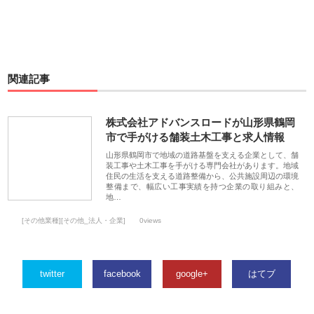
関連記事
株式会社アドバンスロードが山形県鶴岡
市で手がける舗装土木工事と求人情報
山形県鶴岡市で地域の道路基盤を支える企業として、舗
装工事や土木工事を手がける専門会社があります。地域
住民の生活を支える道路整備から、公共施設周辺の環境
整備まで、幅広い工事実績を持つ企業の取り組みと、
地…
[その他業種][その他_法人・企業]
0views
twitter
facebook
google+
はてブ