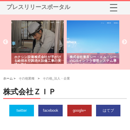
プレスリリースポータル
る舗
ホクシン設備株式会社が手がけ
株式会社東京シー・エム・シー
株
る給排水空調消火設備工事の実
のGISインフラ管理システム導
か
績と強み
入メリット
由
ホーム >
その他業種
>
その他_法人・企業
株式会社ＺＩＰ
twitter
facebook
google+
はてブ