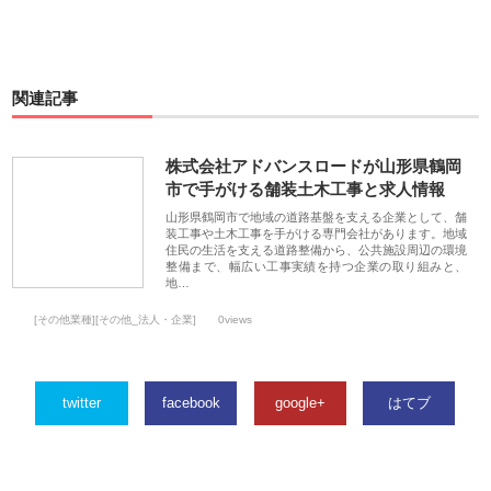
関連記事
株式会社アドバンスロードが山形県鶴岡
市で手がける舗装土木工事と求人情報
山形県鶴岡市で地域の道路基盤を支える企業として、舗
装工事や土木工事を手がける専門会社があります。地域
住民の生活を支える道路整備から、公共施設周辺の環境
整備まで、幅広い工事実績を持つ企業の取り組みと、
地…
[その他業種][その他_法人・企業]
0views
twitter
facebook
google+
はてブ