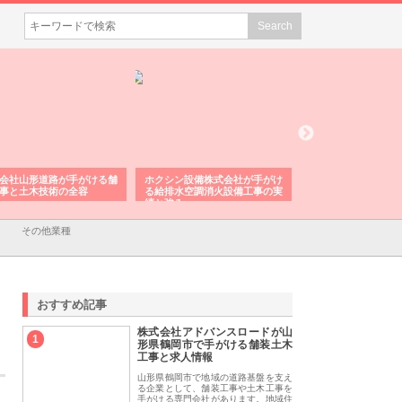
会社山形道路が手がける舗
ホクシン設備株式会社が手がけ
株式会社東京シー・
事と土木技術の全容
る給排水空調消火設備工事の実
のGISインフラ管理
績と強み
入メリット
その他業種
おすすめ記事
株式会社アドバンスロードが山
1
形県鶴岡市で手がける舗装土木
工事と求人情報
山形県鶴岡市で地域の道路基盤を支え
る企業として、舗装工事や土木工事を
手がける専門会社があります。地域住