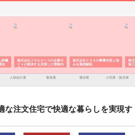
と鋲螺
株式会社メタルエースの企業サ
株式会社ＣＳＡの事業内容と強
株式
理由
イトが提供する充実した情報内
みを徹底解説
装工
容とは
人材紹介業
製造業
通信業
小売業・販売業
適な注文住宅で快適な暮らしを実現す