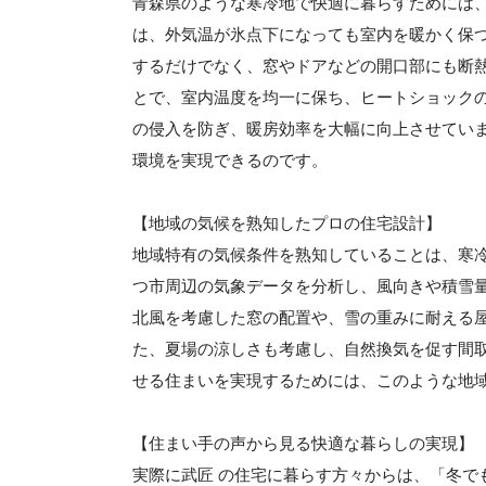
青森県のような寒冷地で快適に暮らすためには、
は、外気温が氷点下になっても室内を暖かく保
するだけでなく、窓やドアなどの開口部にも断
とで、室内温度を均一に保ち、ヒートショック
の侵入を防ぎ、暖房効率を大幅に向上させてい
環境を実現できるのです。
【地域の気候を熟知したプロの住宅設計】
地域特有の気候条件を熟知していることは、寒冷
つ市周辺の気象データを分析し、風向きや積雪
北風を考慮した窓の配置や、雪の重みに耐える
た、夏場の涼しさも考慮し、自然換気を促す間
せる住まいを実現するためには、このような地
【住まい手の声から見る快適な暮らしの実現】
実際に武匠 の住宅に暮らす方々からは、「冬で