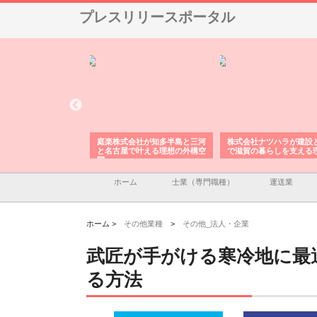
プレスリリースポータル
アセットイノベーショ
庭楽株式会社が知多半島と三河
株式会社ナツハラが建設
ルーム投資で始める資
と名古屋で叶える理想の外構空
で滋賀の暮らしを支える
老後準備
間
ホーム
士業（専門職種）
運送業
ホーム >
その他業種
>
その他_法人・企業
武匠が手がける寒冷地に最
る方法