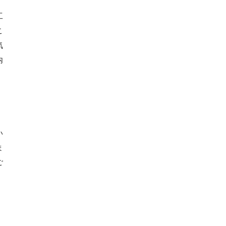
工
こ
気
内
い
ま
ご