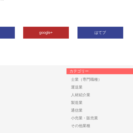
google+
はてブ
カテゴリー
士業（専門職種）
運送業
人材紹介業
製造業
通信業
小売業・販売業
その他業種