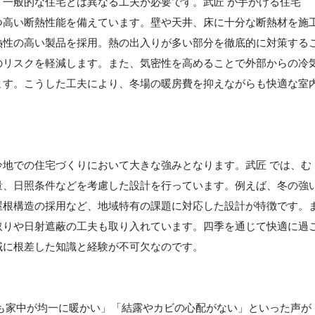
一般的な住宅とは異なる工夫が必要です。武匠 が手がける住宅
つ高い断熱性能を備えています。壁や天井、床に十分な断熱材を施
熱性の高い製品を採用。熱の出入りが多い部分を徹底的に対策する
のリスクを軽減します。また、気密性を高めることで外部からの冷
ます。こうした工夫により、冬場の暖房費を抑えながらも快適な室
地での住宅づくりにおいて大きな強みとなります。武匠 では、む
量、日照条件などを考慮した設計を行っています。例えば、冬の強
屋根構造の採用など、地域特有の課題に対応した設計が特徴です。
取りや日射遮蔽の工夫も取り入れています。四季を通じて快適に過
域に根差した知識と経験が不可欠なのです。
も家中が均一に暖かい」「結露やカビの心配がない」といった声が