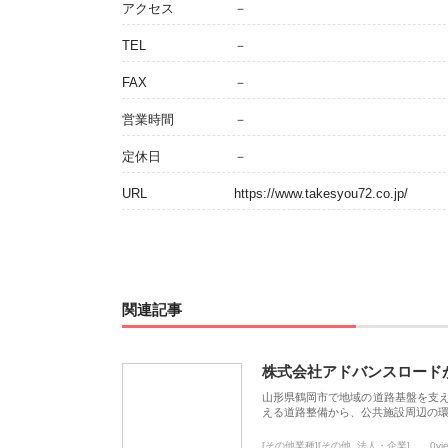
アクセス
－
TEL
－
FAX
－
営業時間
－
定休日
－
URL
https://www.takesyou72.co.jp/
関連記事
株式会社アドバンスロード
山形県鶴岡市で地域の道路基盤を支
える道路整備から、公共施設周辺の
[その他業種][その他_法人・企業]
0vi