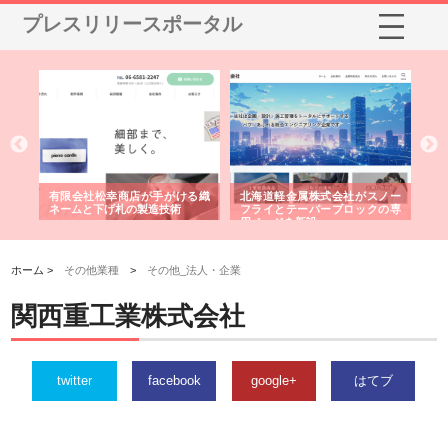
プレスリリースポータル
多摩
有限会社松幸商店が手がける織
北海道軽金属株式会社がスノー
株
工事
ネームと下げ札の製造技術
フライとテーパーブロックの専
る
用ページを新設
ス
ホーム >
その他業種
>
その他_法人・企業
関西重工業株式会社
twitter
facebook
google+
はてブ