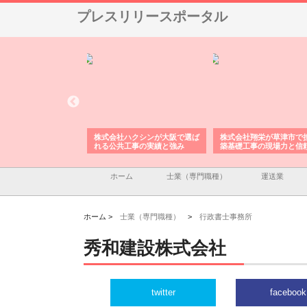
プレスリリースポータル
株式会社が印刷会社に
株式会社ハクシンが大阪で選ば
株式会社翔栄が草津市で
紙提案力と供給体制
れる公共工事の実績と強み
築基礎工事の現場力と信
ホーム
士業（専門職種）
運送業
ホーム >
士業（専門職種）
>
行政書士事務所
秀和建設株式会社
twitter
facebook