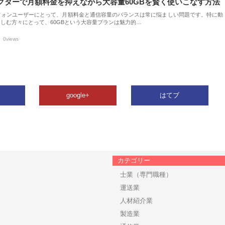
クターで月額料金を抑えながら大容量60GBを賢く使いこなす方法
フォンユーザーにとって、月額料金と通信容量のバランスは常に悩ましい問題です。特に動
しむ方々にとって、60GBという大容量プランは魅力的…
0views
google+
はてブ
カテゴリー
士業（専門職種）
運送業
人材紹介業
製造業