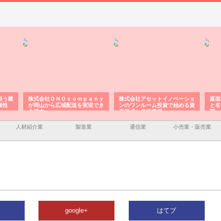
担う建
株式会社ＯＮＯｃｏｍｐａｎｙ
株式会社アセットイノベーショ
庭楽
頼性
が岡山から広域配送を実現でき
ンのワンルーム投資で始める資
と名
る理由
産形成と老後準備
間
人材紹介業
製造業
通信業
小売業・販売業
google+
はてブ