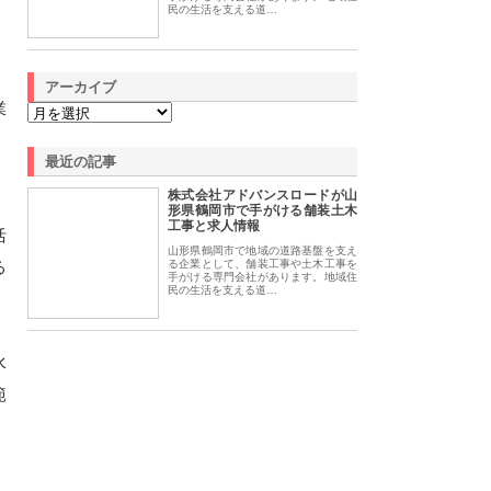
民の生活を支える道…
アーカイブ
業
最近の記事
株式会社アドバンスロードが山
形県鶴岡市で手がける舗装土木
工事と求人情報
活
山形県鶴岡市で地域の道路基盤を支え
る
る企業として、舗装工事や土木工事を
手がける専門会社があります。地域住
民の生活を支える道…
水
範