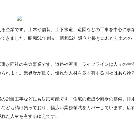
える企業です。土木や舗装、上下水道、造園などの工事を中心に事
てきました。昭和51年創立、昭和52年設立と長きにわたり土木の
工事が同社の主力事業です。道路や河川、ライフラインは人々の生
められます。業界歴が長く、優れた人材を多く有する同社はあらゆ
場の舗装工事などにも対応可能です。住宅の造成や擁壁の整備、排
事なども請け負っており、幅広い業務領域をカバーしています。広
優れた人材を有するゆえです。