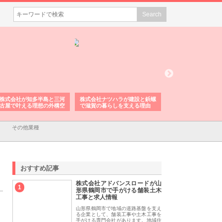
株式会社が知多半島と三河
株式会社ナツハラが建設と鋲螺
株式会社メタルエー
古屋で叶える理想の外構空
で滋賀の暮らしを支える理由
イトが提供する充実
容とは
その他業種
おすすめ記事
株式会社アドバンスロードが山
1
形県鶴岡市で手がける舗装土木
工事と求人情報
山形県鶴岡市で地域の道路基盤を支え
る企業として、舗装工事や土木工事を
手がける専門会社があります。地域住