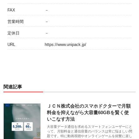
FAX
－
営業時間
－
定休日
－
URL
https://www.unipack.jp/
関連記事
ＪＣＮ株式会社のスマホドクターで月額
料金を抑えながら大容量60GBを賢く使
いこなす方法
大容量データ通信を求めるスマートフォンユーザーにと
って、月額料金と通信容量のバランスは常に悩ましい問
題です。特に動画視聴やオンラインゲームを頻繁に楽し