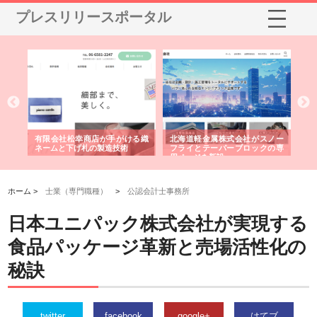
プレスリリースポータル
多摩
有限会社松幸商店が手がける織
北海道軽金属株式会社がスノー
株
工事
ネームと下げ札の製造技術
フライとテーパーブロックの専
る
用ページを新設
ス
ホーム >
士業（専門職種）
>
公認会計士事務所
日本ユニパック株式会社が実現する
食品パッケージ革新と売場活性化の
秘訣
twitter
facebook
google+
はてブ