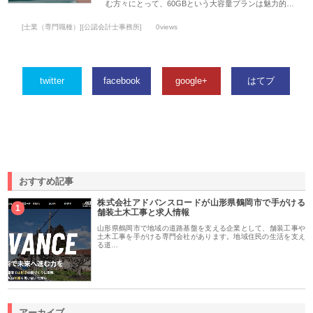
む方々にとって、60GBという大容量プランは魅力的…
[士業（専門職種）][公認会計士事務所]
0views
twitter
facebook
google+
はてブ
おすすめ記事
株式会社アドバンスロードが山形県鶴岡市で手がける
1
舗装土木工事と求人情報
山形県鶴岡市で地域の道路基盤を支える企業として、舗装工事や
土木工事を手がける専門会社があります。地域住民の生活を支え
る道…
アーカイブ