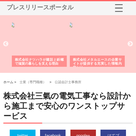
プレスリリースポータル
三河
株式会社ナツハラが建設と鋲螺
株式会社メタルエースの企業サ
株
構空
で滋賀の暮らしを支える理由
イトが提供する充実した情報内
み
容とは
ホーム >
士業（専門職種）
>
公認会計士事務所
株式会社三氣の電気工事なら設計か
ら施工まで安心のワンストップサ
ービス
twitter
facebook
google+
はてブ