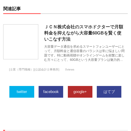
関連記事
ＪＣＮ株式会社のスマホドクターで月額
料金を抑えながら大容量60GBを賢く使
いこなす方法
大容量データ通信を求めるスマートフォンユーザーにと
って、月額料金と通信容量のバランスは常に悩ましい問
題です。特に動画視聴やオンラインゲームを頻繁に楽し
む方々にとって、60GBという大容量プランは魅力的…
[士業（専門職種）][公認会計士事務所]
0views
twitter
facebook
google+
はてブ