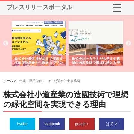
プレスリリースポータル
ノー
株式会社耕文社が品川で実現す
株式会社ナカモトがホテルや店
株
の専
る販促物製作から配送までワン
舗の内装改修で選ばれ続ける理
れ
ストップ対応
由
強
ホーム >
士業（専門職種）
>
公認会計士事務所
株式会社小道産業の造園技術で理想
の緑化空間を実現できる理由
twitter
facebook
google+
はてブ