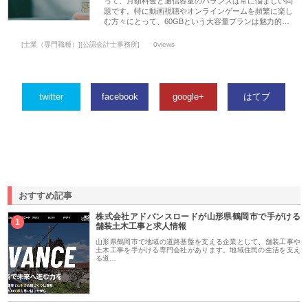
って、月額料金と通信容量のバランスは常に悩ましい問
題です。特に動画視聴やオンラインゲームを頻繁に楽し
む方々にとって、60GBという大容量プランは魅力的…
[士業（専門職種）][公認会計士事務所]
0views
twitter
facebook
google+
はてブ
おすすめ記事
株式会社アドバンスロードが山形県鶴岡市で手がける
1
舗装土木工事と求人情報
山形県鶴岡市で地域の道路基盤を支える企業として、舗装工事や
土木工事を手がける専門会社があります。地域住民の生活を支え
る道…