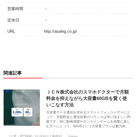
営業時間
－
定休日
－
URL
http://asahig.co.jp/
関連記事
ＪＣＮ株式会社のスマホドクターで月額
料金を抑えながら大容量60GBを賢く使
いこなす方法
大容量データ通信を求めるスマートフォンユーザーにと
って、月額料金と通信容量のバランスは常に悩ましい問
題です。特に動画視聴やオンラインゲームを頻繁に楽し
む方々にとって、60GBという大容量プランは魅力的…
[士業（専門職種）][公認会計士事務所]
0views