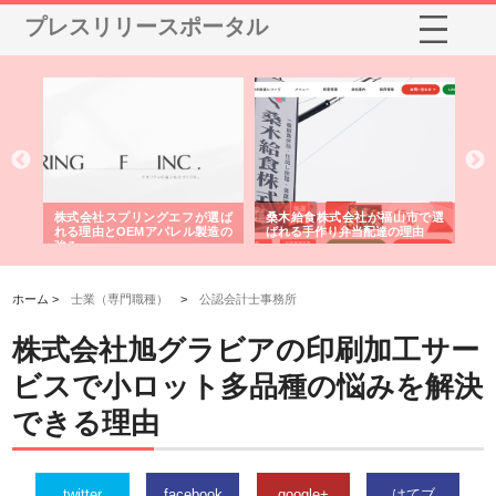
プレスリリースポータル
や店
株式会社スプリングエフが選ば
桑木給食株式会社が福山市で選
株
る理
れる理由とOEMアパレル製造の
ばれる手作り弁当配達の理由
れ
強み
ホーム >
士業（専門職種）
>
公認会計士事務所
株式会社旭グラビアの印刷加工サー
ビスで小ロット多品種の悩みを解決
できる理由
twitter
facebook
google+
はてブ