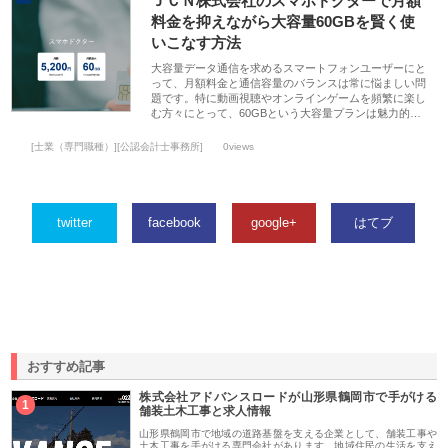
ＪＣＮ株式会社のスマホドクターで月額
料金を抑えながら大容量60GBを賢く使
いこなす方法
大容量データ通信を求めるスマートフォンユーザーにと
って、月額料金と通信容量のバランスは常に悩ましい問
題です。特に動画視聴やオンラインゲームを頻繁に楽し
む方々にとって、60GBという大容量プランは魅力的…
[士業（専門職種）][公認会計士事務所]
0views
twitter
facebook
google+
はてブ
おすすめ記事
株式会社アドバンスロードが山形県鶴岡市で手がける
1
舗装土木工事と求人情報
山形県鶴岡市で地域の道路基盤を支える企業として、舗装工事や
土木工事を手がける専門会社があります。地域住民の生活を支え