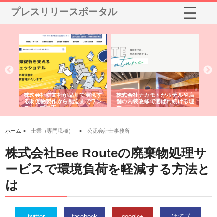
プレスリリースポータル
ノー
株式会社耕文社が品川で実現す
株式会社ナカモトがホテルや店
株
の専
る販促物製作から配送までワン
舗の内装改修で選ばれ続ける理
れ
ストップ対応
由
強
ホーム >
士業（専門職種）
>
公認会計士事務所
株式会社Bee Routeの廃棄物処理サ
ービスで環境負荷を軽減する方法と
は
twitter
facebook
google+
はてブ