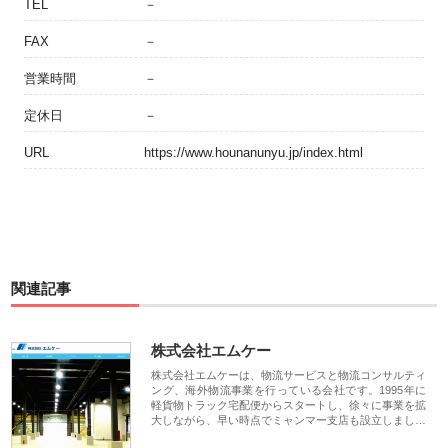
TEL
－
FAX
－
営業時間
－
定休日
－
URL
https://www.hounanunyu.jp/index.html
関連記事
株式会社エムケー
株式会社エムケーは、物流サービスと物流コンサルティ
ング、海外物流事業を行っている会社です。1995年に
軽貨物トラック宅配便からスタートし、徐々に事業を拡
大しながら、早い時点でミャンマー支店も設立しまし…