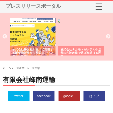
プレスリリースポータル
ノー
株式会社耕文社が品川で実現す
株式会社ナカモトがホテルや店
株
の専
る販促物製作から配送までワン
舗の内装改修で選ばれ続ける理
れ
ストップ対応
由
強
ホーム >
運送業
>
運送業
有限会社峰南運輸
twitter
facebook
google+
はてブ