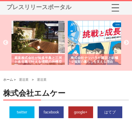
プレスリリースポータル
ショ
庭楽株式会社が知多半島と三河
株式会社ナツハラが建設と鋲螺
株
る資
と名古屋で叶える理想の外構空
で滋賀の暮らしを支える理由
イ
間
容
ホーム >
運送業
>
運送業
株式会社エムケー
twitter
facebook
google+
はてブ