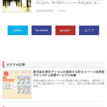
大しながら、早い時点でミャンマー支店も設立しまし…
[運送業][運送業]
0views
twitter
facebook
google+
はてブ
おすすめ記事
株式会社東京デッセルが提供する空きスペース活用型
1
ガチャガチャ設置サービスの全貌
店舗や施設の空きスペースを収益源に変える発想は、経営者にと
って常に魅力的なテーマです。しかし、新たな什器の導入や在庫
管理…